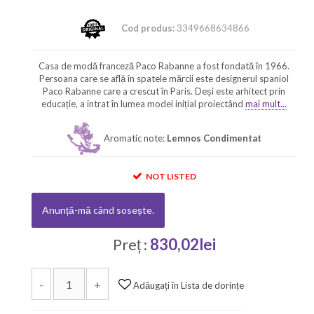
Cod produs:
3349668634866
Casa de modă franceză Paco Rabanne a fost fondată în 1966.
Persoana care se află în spatele mărcii este designerul spaniol
Paco Rabanne care a crescut în Paris. Deși este arhitect prin
educație, a intrat în lumea modei inițial proiectând
mai mult...
Aromatic note:
Lemnos Condimentat
NOT LISTED
Anunță-mă când sosește.
Preț :
830,02lei
-
+
Adăugați în Lista de dorințe