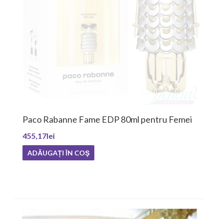
nne Fame EDP 80ml pentru Femei
Paco Rabanne 
Bă...
369,49lei
 ÎN COŞ
ADĂUGAȚI ÎN 