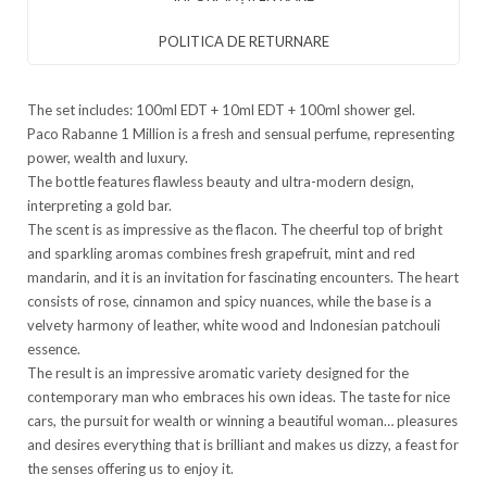
POLITICA DE RETURNARE
The set includes: 100ml EDT + 10ml EDT + 100ml shower gel.
Paco Rabanne 1 Million is a fresh and sensual perfume, representing
power, wealth and luxury.
The bottle features flawless beauty and ultra-modern design,
interpreting a gold bar.
The scent is as impressive as the flacon. The cheerful top of bright
and sparkling aromas combines fresh grapefruit, mint and red
mandarin, and it is an invitation for fascinating encounters. The heart
consists of rose, cinnamon and spicy nuances, while the base is a
velvety harmony of leather, white wood and Indonesian patchouli
essence.
The result is an impressive aromatic variety designed for the
contemporary man who embraces his own ideas. The taste for nice
cars, the pursuit for wealth or winning a beautiful woman… pleasures
and desires everything that is brilliant and makes us dizzy, a feast for
the senses offering us to enjoy it.