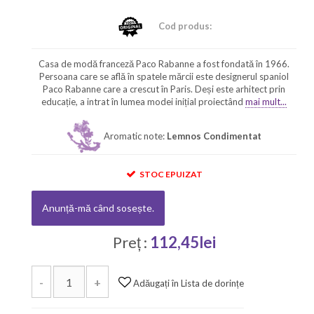
Cod produs:
Casa de modă franceză Paco Rabanne a fost fondată în 1966.
Persoana care se află în spatele mărcii este designerul spaniol
Paco Rabanne care a crescut în Paris. Deși este arhitect prin
educație, a intrat în lumea modei inițial proiectând
mai mult...
Aromatic note:
Lemnos Condimentat
STOC EPUIZAT
Anunță-mă când sosește.
Preț :
112,45lei
-
+
Adăugați în Lista de dorințe