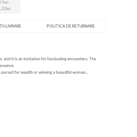
l Set
,32lei
II LIVRARE
POLITICA DE RETURNARE
 and it is an invitation for fascinating encounters. The
 essence.
e pursuit for wealth or winning a beautiful woman…