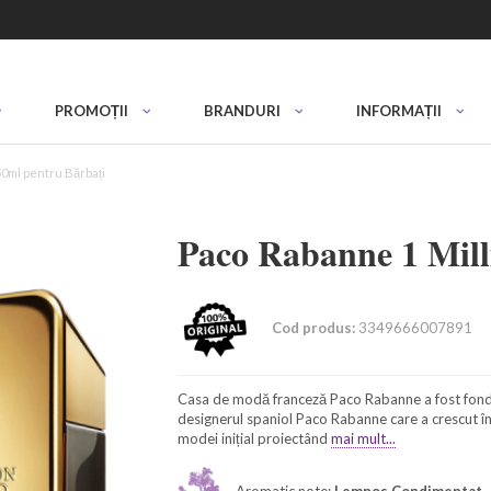
PROMOȚII
BRANDURI
INFORMAȚII
50ml pentru Bărbați
Paco Rabanne 1 Mil
Cod produs:
3349666007891
Casa de modă franceză Paco Rabanne a fost fondat
designerul spaniol Paco Rabanne care a crescut în P
modei inițial proiectând
mai mult...
Aromatic note:
Lemnos Condimentat