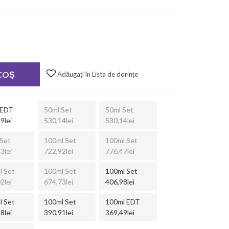
 COŞ
Adăugați în Lista de dorințe
 EDT
50ml Set
50ml Set
9lei
530,14lei
530,14lei
Set
100ml Set
100ml Set
3lei
722,92lei
776,47lei
l Set
100ml Set
100ml Set
2lei
674,73lei
406,98lei
l Set
100ml Set
100ml EDT
8lei
390,91lei
369,49lei