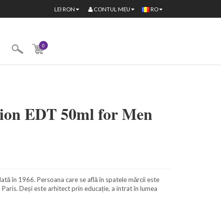
CONTUL MEU
LEI
RON
RO
0
lion EDT 50ml for Men
ă în 1966. Persoana care se află în spatele mărcii este
aris. Deși este arhitect prin educație, a intrat în lumea