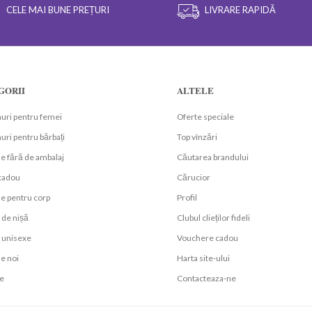
CELE MAI BUNE PREȚURI
LIVRARE RAPIDĂ
GORII
ALTELE
uri pentru femei
Oferte speciale
ri pentru bărbați
Top vînzări
e fără de ambalaj
Căutarea brandului
 cadou
Cărucior
e pentru corp
Profil
de nișă
Clubul clieților fideli
unisexe
Vouchere cadou
e noi
Harta site-ului
e
Contacteaza-ne