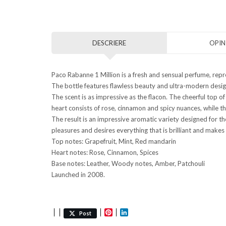
DESCRIERE
OPINI
Paco Rabanne 1 Million is a fresh and sensual perfume, repr
The bottle features flawless beauty and ultra-modern design
The scent is as impressive as the flacon. The cheerful top o
heart consists of rose, cinnamon and spicy nuances, while t
The result is an impressive aromatic variety designed for 
pleasures and desires everything that is brilliant and makes u
Top notes: Grapefruit, Mint, Red mandarin
Heart notes: Rose, Cinnamon, Spices
Base notes: Leather, Woody notes, Amber, Patchouli
Launched in 2008.
Pinterest
LinkedIn
Post