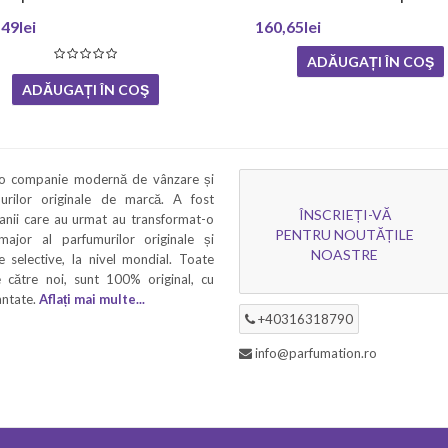
49lei
160,65lei
ADĂUGAȚI ÎN COŞ
ADĂUGAȚI ÎN COŞ
 o companie modernă de vânzare și
murilor originale de marcă. A fost
ÎNSCRIEȚI-VĂ
 anii care au urmat au transformat-o
PENTRU NOUTĂȚILE
 major al parfumurilor originale și
NOASTRE
 selective, la nivel mondial. Toate
 către noi, sunt 100% original, cu
rantate.
Aflați mai multe...
+40316318790
info@parfumation.ro