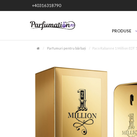
+40316318790
PRODUSE
Parfumuri pentru bărbați
Paco Rabanne 1 Million EDT 