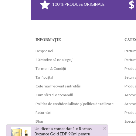
100 % PRODUSE ORIGINALE
INFORMAȚIE
CATE
Despre noi
Parfum
10 Motive să ne alegeți
Parfumu
Termeni & Condiții
Produs
Tarif poștal
Seturi
Cele mai frecvente întrebări
Produs
Cum să faci o comandă
Arome 
Politica de confidențialitate și politica de utilizare
Arome 
Returnări
Produs
Blog
Special
×
Un client a comandat 1 x Rochas
Byzance Gold EDP 90ml pentru