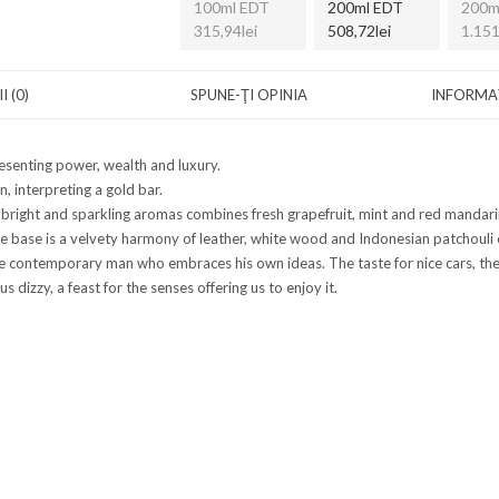
100ml EDT
200ml EDT
200m
315,94lei
508,72lei
1.151
I (0)
SPUNE-ŢI OPINIA
INFORMAȚ
esenting power, wealth and luxury.
, interpreting a gold bar.
f bright and sparkling aromas combines fresh grapefruit, mint and red mandarin,
he base is a velvety harmony of leather, white wood and Indonesian patchouli
the contemporary man who embraces his own ideas. The taste for nice cars, th
s dizzy, a feast for the senses offering us to enjoy it.