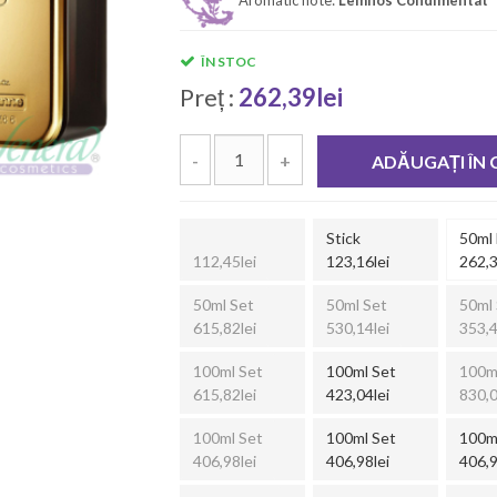
ÎN STOC
Preț :
262,39lei
-
+
ADĂUGAȚI ÎN
Stick
50ml
112,45lei
123,16lei
262,3
50ml Set
50ml Set
50ml 
615,82lei
530,14lei
353,4
100ml Set
100ml Set
100m
615,82lei
423,04lei
830,0
100ml Set
100ml Set
100m
406,98lei
406,98lei
406,9