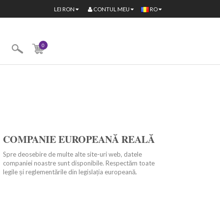
CONTUL MEU
LEI
RON
RO
0
COMPANIE EUROPEANĂ REALĂ
Spre deosebire de multe alte site-uri web, datele
companiei noastre sunt disponibile. Respectăm toate
legile și reglementările din legislația europeană.