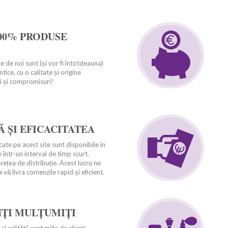
00% PRODUSE
 de noi sunt (și vor fi întotdeauna)
tice, cu o calitate și origine
ii și compromisuri!
 ȘI EFICACITATEA
ate pe acest site sunt disponibile în
e într-un interval de timp scurt.
ețea de distribuție. Acest lucru ne
 vă livra comenzile rapid și eficient.
NȚI MULȚUMIȚI