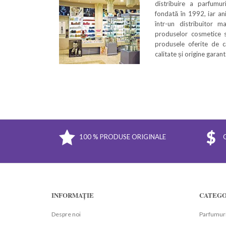
distribuire a parfumu
fondată în 1992, iar an
într-un distribuitor m
produselor cosmetice s
produsele oferite de c
calitate și origine garan
100 % PRODUSE ORIGINALE
INFORMAȚIE
CATEGO
Despre noi
Parfumuri