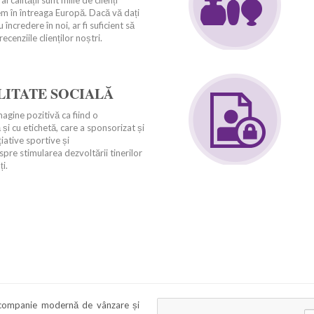
 calității sunt miile de clienți
em în întreaga Europă. Dacă vă dați
 încredere în noi, ar fi suficient să
cenziile clienților noștri.
LITATE SOCIALĂ
agine pozitivă ca fiind o
i cu etichetă, care a sponsorizat și
iative sportive și
 spre stimularea dezvoltării tinerilor
ți.
 companie modernă de vânzare și