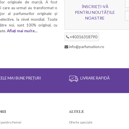
rilor originale de marcă. A fost
ÎNSCRIEȚI-VĂ
ii care au urmat au transformat-o
PENTRU NOUTĂȚILE
ajor al parfumurilor originale și
NOASTRE
elective, la nivel mondial. Toate
ătre noi, sunt 100% original, cu
tate.
Aflați mai multe...
+40316318790
info@parfumation.ro
CELE MAI BUNE PREȚURI
LIVRARE RAPIDĂ
RII
ALTELE
 pentru femei
Oferte speciale