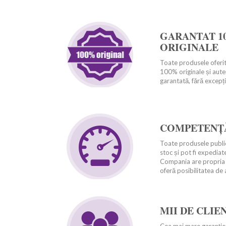
GARANTAT 1
ORIGINALE
Toate produsele oferite
100% originale și auten
garantată, fără excepț
COMPETENȚĂ
Toate produsele public
stoc și pot fi expediat
Compania are propria r
oferă posibilitatea de a
MII DE CLIE