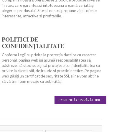
Compania noastră oferă peste 2.000 de produse diverse
în stoc, care garantează întotdeauna o gamă variată și
alegerea produsului. Site-ul nostru propune zilnic oferte
interesante, atractive și profitabile.
POLITICI DE
CONFIDENȚIALITATE
Conform Legii cu privire la protecția datelor cu caracter
personal, pagina web își asumă responsabilitatea să
păstreze, să stocheze și să protejeze confidențialitatea cu
privire la clienții săi, de fraude și practici neetice. Pe pagina
web găsiți un certificat de securitate SSL și ne vom abține
să vă trimitem mesaje cu publicități.
CONTINUĂ CUMPĂRĂTURILE