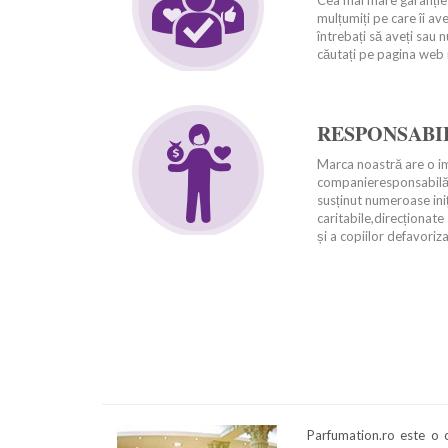
Cea mai mare garanție al
mulțumiți pe care îi av
întrebați să aveți sau nu
căutați pe pagina web re
RESPONSABI
Marca noastră are o im
companieresponsabilă ș
susținut numeroase iniț
caritabile,direcționate
și a copiilor defavoriza
Parfumation.ro este o