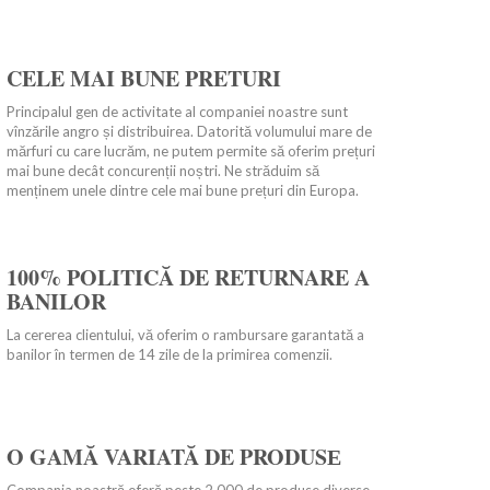
CELE MAI BUNE PRETURI
Principalul gen de activitate al companiei noastre sunt
vînzările angro și distribuirea. Datorită volumului mare de
mărfuri cu care lucrăm, ne putem permite să oferim prețuri
mai bune decât concurenții noștri. Ne străduim să
menținem unele dintre cele mai bune prețuri din Europa.
100% POLITICĂ DE RETURNARE A
BANILOR
La cererea clientului, vă oferim o rambursare garantată a
banilor în termen de 14 zile de la primirea comenzii.
O GAMĂ VARIATĂ DE PRODUSЕ