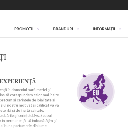
PROMOȚII
BRANDURI
INFORMAȚII
ȚI
 EXPERIENȚĂ
nță în domeniul parfumeriei și
ins să corespundem celor mai înalte
precum și cerințele de loialitate și
lul nostru motivat și calificat vă va
tentă și de înaltă calitate,
rebările și cerințeleDvs. Scopul
m în permanență, să îmbunătățim și
ai buna parfumerie din lume.