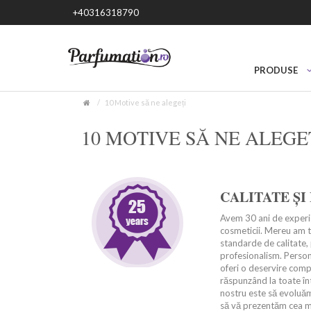
+40316318790
PRODUSE
10 Motive să ne alegeți
10 MOTIVE SĂ NE ALEGE
CALITATE ȘI
Avem 30 ani de experie
cosmeticii. Mereu am t
standarde de calitate, 
profesionalism. Persona
oferi o deservire compe
răspunzând la toate înt
nostru este să evoluă
să vă prezentăm cea m