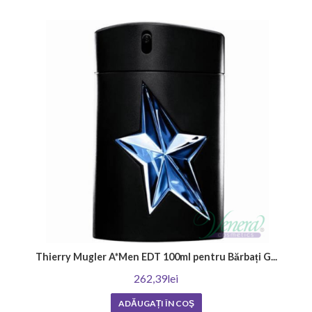
Thierry Mugler A*Men EDT 100ml pentru Bărbați G...
262,39lei
ADĂUGAȚI ÎN COŞ