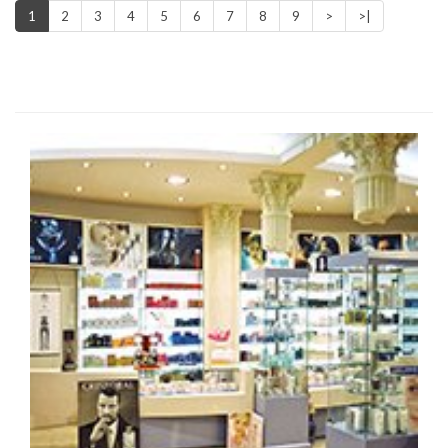
1
2
3
4
5
6
7
8
9
>
>|