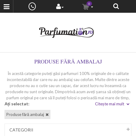
0
PRODUSE FĂRĂ AMBALAJ
În acestă categorie puteți găsi parfumuri 100% originale de o calitate
incontestabilă dar care nu au ambalaj sau celofan. Multe dintre aceste
produse nu au o cutie sau un capac, dar acest lucru nu înseamnă ca
produsele nu sunt originale. Dimpotrivă acum aveți șansa să obțineți un
parfum original pe care să îl puteți folosi o perioadă mai mare de timp,
Ați selectat:
dar la un preț mult mai mic. Este mai important conținutul unui produs,
Citește mai mult
pentru că cel mai probabil în momentul în care le terminați, oricum
Produse fără ambalaj
aruncați ambalajele, sau uneori acest lucru se întâmplă chiar în
momentul în care cumpărați și desfaceți cutia. La fel ca în cazul
parfumurilor tester, Venera Cosmetics vă oferă parfumuri 100%
CATEGORII
originale, de înaltă calitate a unor mărci celebre de lux.