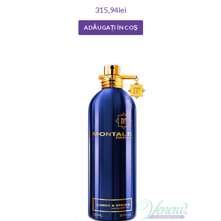
315,94lei
ADĂUGAȚI ÎN COŞ