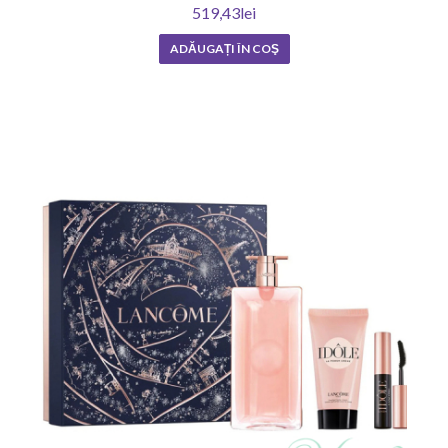
519,43lei
ADĂUGAȚI ÎN COŞ