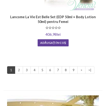
Lancome La Vie Est Belle Set (EDP 50ml + Body Lotion
50ml) pentru Femei
406,98lei
ADĂUGAȚI ÎN COŞ
1
2
3
4
5
6
7
8
9
>
>|