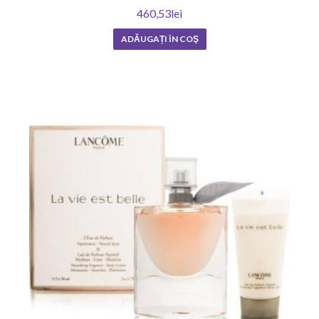
460,53lei
ADĂUGAȚI ÎN COŞ