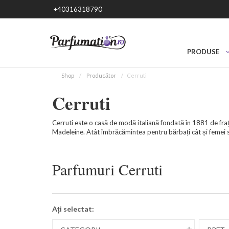
+40316318790
PRODUSE
Shop
Producător
Cerruti
Cerruti
Cerruti este o casă de modă italiană fondată în 1881 de frați
Madeleine. Atât îmbrăcămintea pentru bărbați cât și femei sun
Parfumuri Cerruti
Ați selectat: