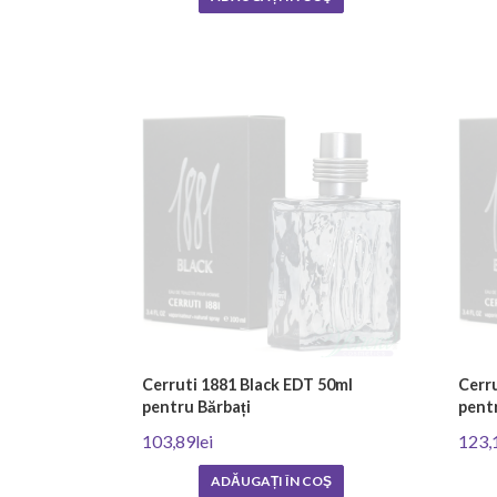
Cerruti 1881 Black EDT 50ml
Cerr
pentru Bărbați
pentr
103,89lei
123,
ADĂUGAȚI ÎN COŞ