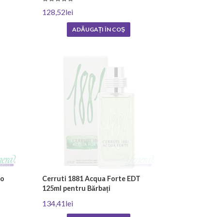
128,52lei
ADĂUGAȚI ÎN COŞ
eo
Cerruti 1881 Acqua Forte EDT
125ml pentru Bărbați
134,41lei