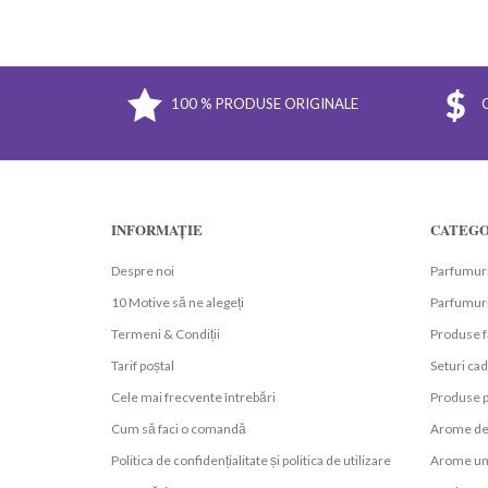
100 % PRODUSE ORIGINALE
INFORMAȚIE
CATEGO
Despre noi
Parfumuri
10 Motive să ne alegeți
Parfumuri
Termeni & Condiții
Produse f
Tarif poștal
Seturi ca
Cele mai frecvente întrebări
Produse p
Cum să faci o comandă
Arome de
Politica de confidențialitate și politica de utilizare
Arome un