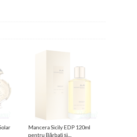
olar
Mancera Sicily EDP 120ml
pentru Bărbați și...