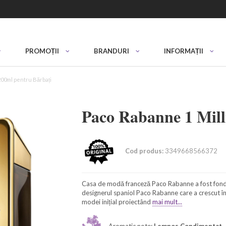
PROMOȚII
BRANDURI
INFORMAȚII
200ml pentru Bărbați
Paco Rabanne 1 Mil
Cod produs:
3349668566372
Casa de modă franceză Paco Rabanne a fost fondat
designerul spaniol Paco Rabanne care a crescut în P
modei inițial proiectând
mai mult...
Aromatic note:
Lemnos Condimentat