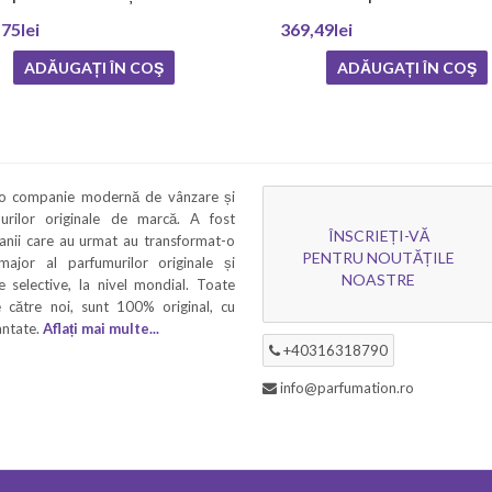
75lei
369,49lei
ADĂUGAȚI ÎN COŞ
ADĂUGAȚI ÎN COŞ
 o companie modernă de vânzare și
murilor originale de marcă. A fost
ÎNSCRIEȚI-VĂ
 anii care au urmat au transformat-o
PENTRU NOUTĂȚILE
 major al parfumurilor originale și
NOASTRE
 selective, la nivel mondial. Toate
 către noi, sunt 100% original, cu
rantate.
Aflați mai multe...
+40316318790
info@parfumation.ro