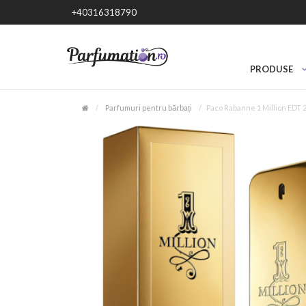
+40316318790
PRODUSE
Parfumuri pentru bărbați
Paco Rabanne 1 Million EDT 