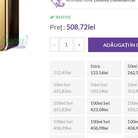
ÎN STOC
Preț :
508,72lei
-
+
ADĂUGAȚI ÎN
Stick
50ml
112,45lei
123,16lei
262,3
50ml Set
50ml Set
50ml 
615,82lei
530,14lei
353,4
100ml Set
100ml Set
100m
615,82lei
423,04lei
830,0
100ml Set
100ml Set
100m
406,98lei
406,98lei
406,9