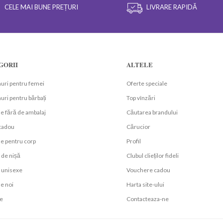
CELE MAI BUNE PREȚURI
LIVRARE RAPIDĂ
GORII
ALTELE
uri pentru femei
Oferte speciale
ri pentru bărbați
Top vînzări
e fără de ambalaj
Căutarea brandului
 cadou
Cărucior
e pentru corp
Profil
de nișă
Clubul clieților fideli
unisexe
Vouchere cadou
e noi
Harta site-ului
e
Contacteaza-ne