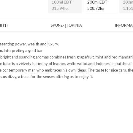
100ml EDT
200ml EDT
200m
315,94lei
508,72lei
1.151
I (1)
SPUNE-ŢI OPINIA
INFORMAȚ
esenting power, wealth and luxury.
, interpreting a gold bar.
f bright and sparkling aromas combines fresh grapefruit, mint and red mandarin,
he base is a velvety harmony of leather, white wood and Indonesian patchouli
the contemporary man who embraces his own ideas. The taste for nice cars, th
us dizzy, a feast for the senses offering us to enjoy it.