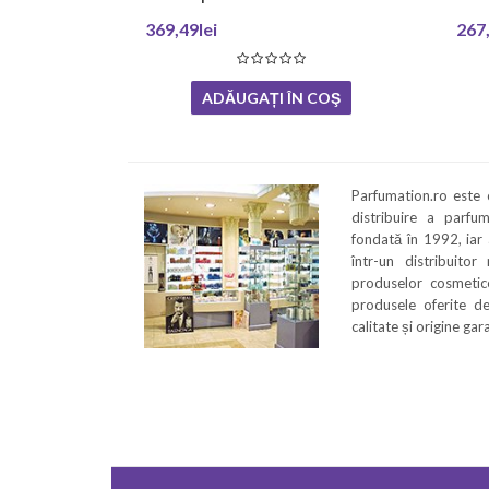
369,49lei
267,
ADĂUGAȚI ÎN COŞ
Parfumation.ro este
distribuire a parfu
fondată în 1992, iar
într-un distribuitor
produselor cosmetice
produsele oferite de
calitate și origine ga