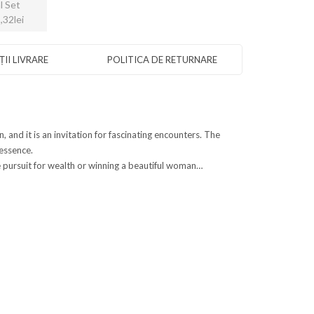
l Set
,32lei
II LIVRARE
POLITICA DE RETURNARE
 and it is an invitation for fascinating encounters. The
 essence.
e pursuit for wealth or winning a beautiful woman…