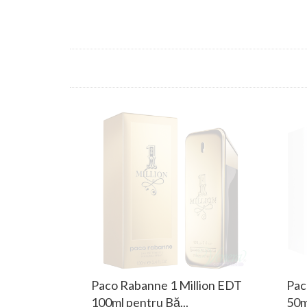
Paco Rabanne 1 Million EDT
Pac
100ml pentru Bă...
50m