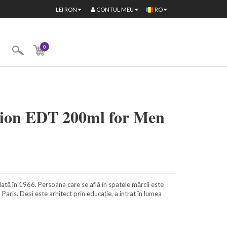
CONTUL MEU
LEI
RON
RO
0
lion EDT 200ml for Men
ă în 1966. Persoana care se află în spatele mărcii este
aris. Deși este arhitect prin educație, a intrat în lumea