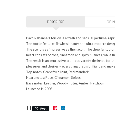
DESCRIERE
OPINI
Paco Rabanne 1 Million is a fresh and sensual perfume, repr
The bottle features flawless beauty and ultra-modern design
The scent is as impressive as the flacon. The cheerful top o
heart consists of rose, cinnamon and spicy nuances, while t
The result is an impressive aromatic variety designed for 
pleasures and desires – everything that is brilliant and makes 
Top notes: Grapefruit, Mint, Red mandarin
Heart notes: Rose, Cinnamon, Spices
Base notes: Leather, Woody notes, Amber, Patchouli
Launched in 2008.
Pinterest
LinkedIn
Post