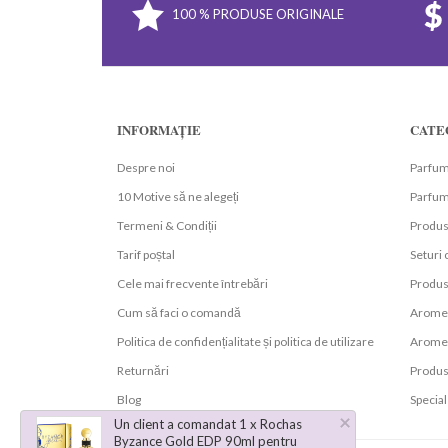
100 % PRODUSE ORIGINALE
INFORMAȚIE
CATE
Despre noi
Parfum
10 Motive să ne alegeți
Parfumu
Termeni & Condiții
Produs
Tarif poștal
Seturi
Cele mai frecvente întrebări
Produs
Cum să faci o comandă
Arome 
Politica de confidențialitate și politica de utilizare
Arome 
Returnări
Produs
Blog
Special
×
Un client a comandat 1 x Rochas
Byzance Gold EDP 90ml pentru