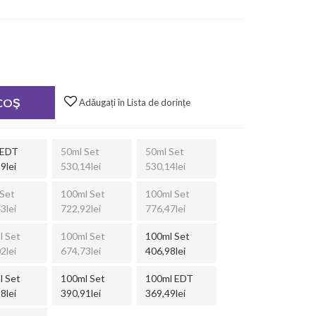
 COŞ
Adăugați în Lista de dorințe
 EDT
50ml Set
50ml Set
9lei
530,14lei
530,14lei
Set
100ml Set
100ml Set
3lei
722,92lei
776,47lei
l Set
100ml Set
100ml Set
2lei
674,73lei
406,98lei
l Set
100ml Set
100ml EDT
8lei
390,91lei
369,49lei