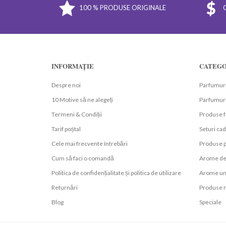
100 % PRODUSE ORIGINALE
INFORMAȚIE
CATEGO
Despre noi
Parfumuri
10 Motive să ne alegeți
Parfumuri
Termeni & Condiții
Produse f
Tarif poștal
Seturi ca
Cele mai frecvente întrebări
Produse p
Cum să faci o comandă
Arome de
Politica de confidențialitate și politica de utilizare
Arome un
Returnări
Produse n
Blog
Speciale