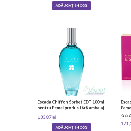
ADĂUGAȚI ÎN COŞ
Escada Chiffon Sorbet EDT 100ml
Esca
pentru Femei produs fără ambalaj
Feme
133,87lei
171,
ADĂUGAȚI ÎN COŞ