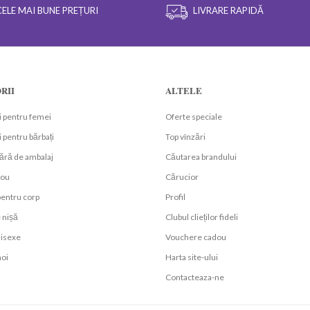
CELE MAI BUNE PREȚURI
LIVRARE RAPIDĂ
RII
ALTELE
 pentru femei
Oferte speciale
 pentru bărbați
Top vînzări
ără de ambalaj
Căutarea brandului
dou
Cărucior
entru corp
Profil
 nișă
Clubul clieților fideli
isexe
Vouchere cadou
oi
Harta site-ului
Contacteaza-ne