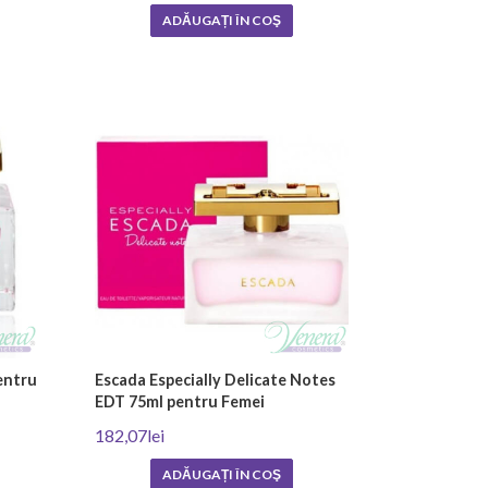
ADĂUGAȚI ÎN COŞ
entru
Escada Especially Delicate Notes
EDT 75ml pentru Femei
182,07lei
ADĂUGAȚI ÎN COŞ