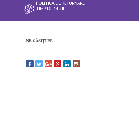
POLITICA DE RETURNARE
TIMP DE 14 ZILE
NE GĂSIȚI PE