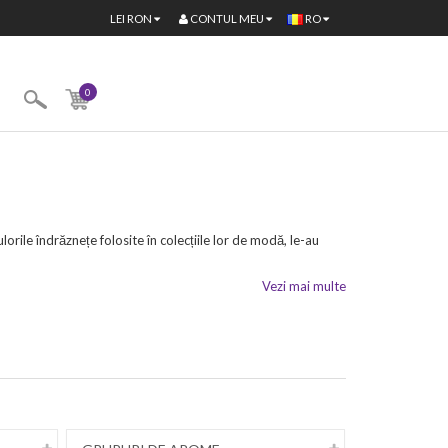
CONTUL MEU
LEI
RON
RO
0
orile îndrăznețe folosite în colecțiile lor de modă, le-au
Vezi mai multe