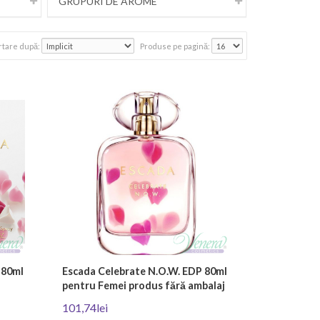
GRUPURI DE AROME
rtare după:
Produse pe pagină:
 80ml
Escada Celebrate N.O.W. EDP 80ml
pentru Femei produs fără ambalaj
101,74lei