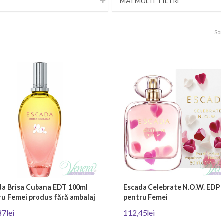
MAI MULTE FILTRE
So
da Brisa Cubana EDT 100ml
Escada Celebrate N.O.W. EDP
ru Femei produs fără ambalaj
pentru Femei
87lei
112,45lei