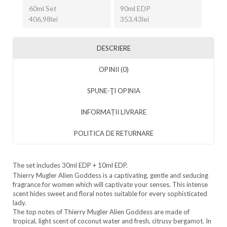
60ml Set
90ml EDP
406,98lei
353,43lei
DESCRIERE
OPINII (0)
SPUNE-ŢI OPINIA
INFORMAȚII LIVRARE
POLITICA DE RETURNARE
The set includes 30ml EDP + 10ml EDP.
Thierry Mugler Alien Goddess is a captivating, gentle and seducing
fragrance for women which will captivate your senses. This intense
scent hides sweet and floral notes suitable for every sophisticated
lady.
The top notes of Thierry Mugler Alien Goddess are made of
tropical, light scent of coconut water and fresh, citrusy bergamot. In