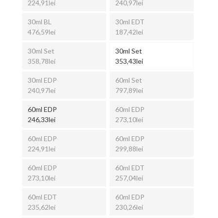
224,91lei
240,97lei
30ml BL
30ml EDT
476,59lei
187,42lei
30ml Set
30ml Set
358,78lei
353,43lei
30ml EDP
60ml Set
240,97lei
797,89lei
60ml EDP
60ml EDP
246,33lei
273,10lei
60ml EDP
60ml EDP
224,91lei
299,88lei
60ml EDP
60ml EDT
273,10lei
257,04lei
60ml EDT
60ml EDP
235,62lei
230,26lei