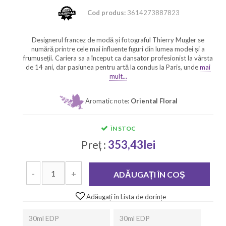
Cod produs:
3614273887823
Designerul francez de modă și fotograful Thierry Mugler se
numără printre cele mai influente figuri din lumea modei și a
frumuseții. Cariera sa a început ca dansator profesionist la vârsta
de 14 ani, dar pasiunea pentru artă la condus la Paris, unde
mai
mult...
Aromatic note:
Oriental Floral
ÎN STOC
Preț :
353,43lei
-
+
ADĂUGAȚI ÎN COŞ
Adăugați în Lista de dorințe
30ml EDP
30ml EDP