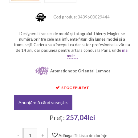
Cod produs:
3439600029444
Designerul francez de modă și fotograful Thierry Mugler se
numără printre cele mai influente figuri din lumea modei și a
frumuseții. Cariera sa a început ca dansator profesionist la vârsta
de 14 ani, dar pasiunea pentru artă la condus la Paris, unde
mai
mult...
Aromatic note:
Oriental Lemnos
STOC EPUIZAT
Anunță-mă când sosește.
Preț :
257,04lei
-
+
Adăugați în Lista de dorințe