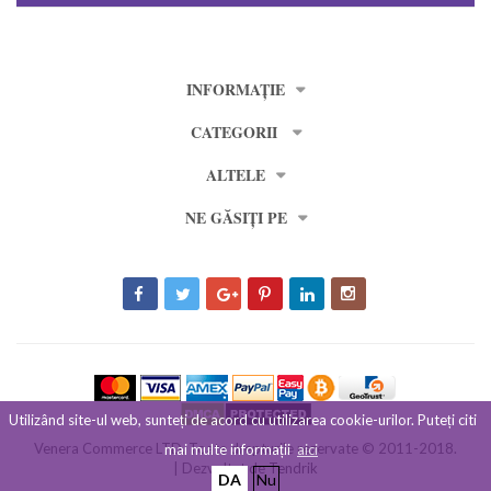
INFORMAȚIE
CATEGORII
ALTELE
NE GĂSIȚI PE
Utilizând site-ul web, sunteți de acord cu utilizarea cookie-urilor. Puteți citi
Venera Commerce LTD. Toate drepturile rezervate © 2011-2018.
mai multe informații
aici
| Dezvoltat de
Tendrik
DA
Nu