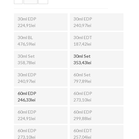
30ml EDP
30ml EDP
224,91lei
240,97lei
30ml BL
30ml EDT
476,59lei
187,42lei
30ml Set
30ml Set
358,78lei
353,43lei
30ml EDP
60ml Set
240,97lei
797,89lei
60ml EDP
60ml EDP
246,33lei
273,10lei
60ml EDP
60ml EDP
224,91lei
299,88lei
60ml EDP
60ml EDT
273,10lei
257,04lei