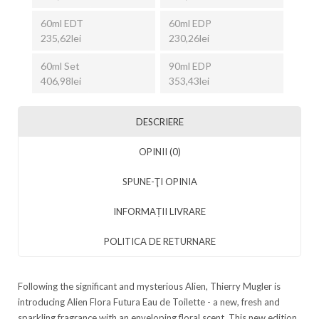
60ml EDT
60ml EDP
235,62lei
230,26lei
60ml Set
90ml EDP
406,98lei
353,43lei
DESCRIERE
OPINII (0)
SPUNE-ŢI OPINIA
INFORMAȚII LIVRARE
POLITICA DE RETURNARE
Following the significant and mysterious Alien, Thierry Mugler is
introducing Alien Flora Futura Eau de Toilette - a new, fresh and
sparkling fragrance with an enveloping floral scent. This new edition