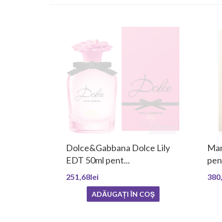
Dolce&Gabbana Dolce Lily
Man
EDT 50ml pent...
pent
251,68lei
380,
ADĂUGAȚI ÎN COŞ