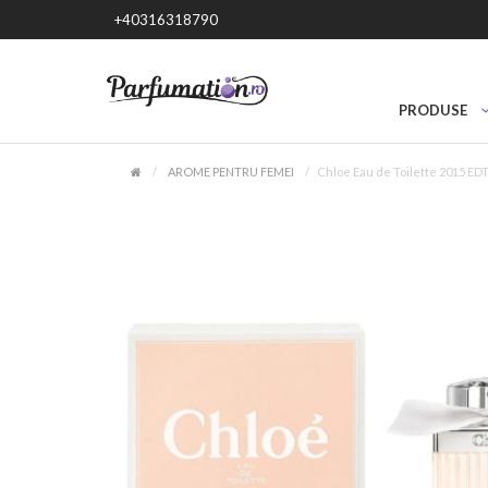
+40316318790
PRODUSE
AROME PENTRU FEMEI
Chloe Eau de Toilette 2015 ED