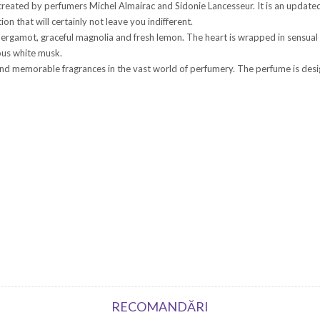
created by perfumers Michel Almairac and Sidonie Lancesseur. It is an updated
n that will certainly not leave you indifferent.
ergamot, graceful magnolia and fresh lemon. The heart is wrapped in sensual 
ous white musk.
 and memorable fragrances in the vast world of perfumery. The perfume is de
RECOMANDĂRI