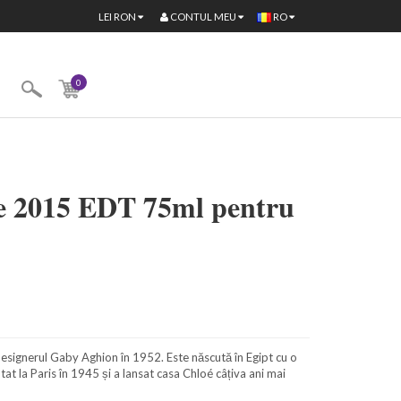
CONTUL MEU
LEI
RON
RO
0
te 2015 EDT 75ml pentru
signerul Gaby Aghion în 1952. Este născută în Egipt cu o
at la Paris în 1945 și a lansat casa Chloé câțiva ani mai