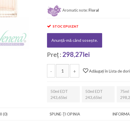
Aromatic note:
Floral
STOC EPUIZAT
Anunță-mă când sosește.
Preț :
298,27lei
-
+
Adăugați în Lista de dori
50ml EDT
50ml EDT
75ml
243,65lei
243,65lei
298,2
I (0)
SPUNE-ŢI OPINIA
INFORMAȚ