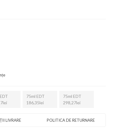
nțe
 EDT
75ml EDT
75ml EDT
7lei
186,35lei
298,27lei
II LIVRARE
POLITICA DE RETURNARE