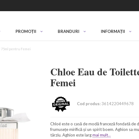
PROMOȚII
BRANDURI
INFORMAȚII
T 75ml pentru Femei
Chloe Eau de Toilet
Femei
Cod produs:
3614220449678
Chloé este o casă de modă franceză fondată de de
frumusețe mirifică și un spirit boem. Aghion sa mut
târziu. Aghion este larg
mai mult...