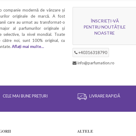
 o companie modernă de vânzare și
murilor originale de marcă. A fost
ÎNSCRIEȚI-VĂ
 anii care au urmat au transformat-o
PENTRU NOUTĂȚILE
 major al parfumurilor originale și
NOASTRE
 selective, la nivel mondial. Toate
 către noi, sunt 100% original, cu
rantate.
Aflați mai multe...
+40316318790
info@parfumation.ro
CELE MAI BUNE PREȚURI
LIVRARE RAPIDĂ
GORII
ALTELE