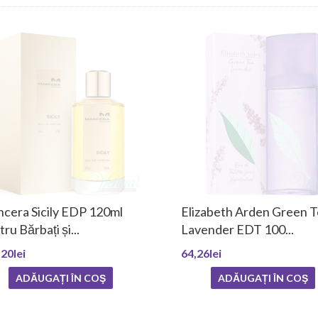
cera Sicily EDP 120ml
Elizabeth Arden Green 
ru Bărbați și...
Lavender EDT 100...
20lei
64,26lei
ADĂUGAȚI ÎN COŞ
ADĂUGAȚI ÎN COŞ