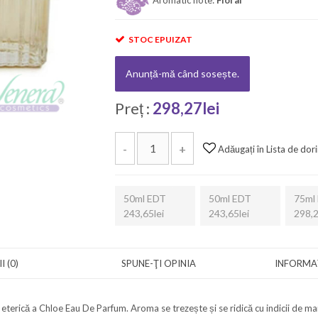
STOC EPUIZAT
Anunță-mă când sosește.
Preț :
298,27lei
-
+
Adăugați în Lista de dori
50ml EDT
50ml EDT
75ml
243,65lei
243,65lei
298,2
I (0)
SPUNE-ŢI OPINIA
INFORMAȚ
eterică a Chloe Eau De Parfum. Aroma se trezește și se ridică cu indicii de m