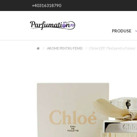
+40316318790
PRODUSE
AROME PENTRU FEMEI
Chloe EDT 75ml pentru Femei