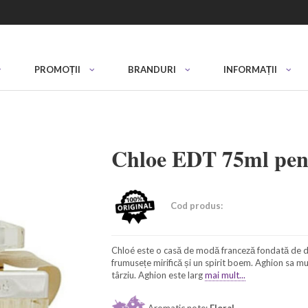
PROMOȚII
BRANDURI
INFORMAȚII
Chloe EDT 75ml pen
Cod produs:
Chloé este o casă de modă franceză fondată de de
frumusețe mirifică și un spirit boem. Aghion sa mut
târziu. Aghion este larg
mai mult...
Aromatic note:
Floral