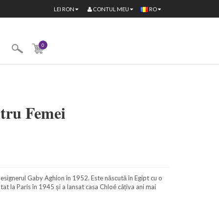
CONTUL MEU
LEI
RON
RO
0
tru Femei
signerul Gaby Aghion în 1952. Este născută în Egipt cu o
at la Paris în 1945 și a lansat casa Chloé câțiva ani mai