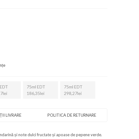
nțe
 EDT
75ml EDT
75ml EDT
7lei
186,35lei
298,27lei
II LIVRARE
POLITICA DE RETURNARE
andarină și note dulci fructate și apoase de pepene verde.