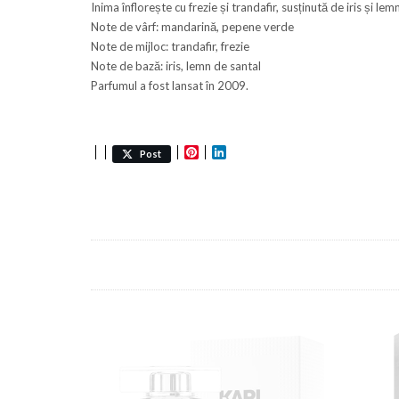
Inima înflorește cu frezie și trandafir, susținută de iris și le
Note de vârf: mandarină, pepene verde
Note de mijloc: trandafir, frezie
Note de bază: iris, lemn de santal
Parfumul a fost lansat în 2009.
Pinterest
LinkedIn
Post