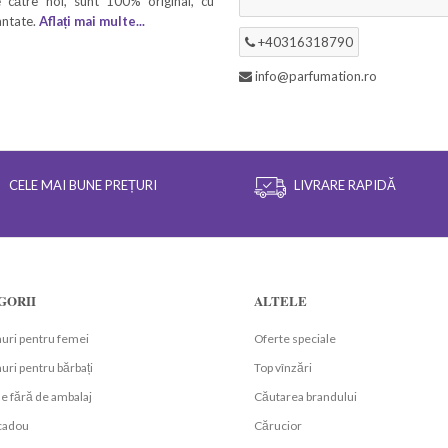
 către noi, sunt 100% original, cu
rantate.
Aflați mai multe...
+40316318790
info@parfumation.ro
CELE MAI BUNE PREȚURI
LIVRARE RAPIDĂ
GORII
ALTELE
uri pentru femei
Oferte speciale
ri pentru bărbați
Top vînzări
e fără de ambalaj
Căutarea brandului
 cadou
Cărucior