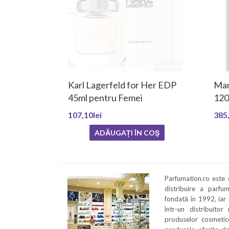
Karl Lagerfeld for Her EDP
Man
45ml pentru Femei
120
107,10lei
385,
ADĂUGAȚI ÎN COŞ
Parfumation.ro este
distribuire a parfu
fondată în 1992, iar
într-un distribuitor
produselor cosmetice