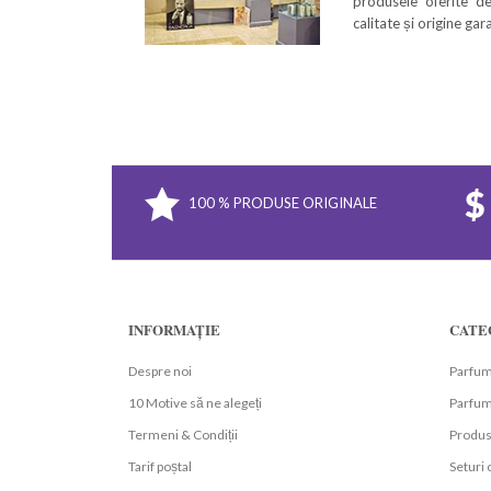
produsele oferite de
calitate și origine ga
100 % PRODUSE ORIGINALE
INFORMAȚIE
CATE
Despre noi
Parfum
10 Motive să ne alegeți
Parfumu
Termeni & Condiții
Produs
Tarif poștal
Seturi