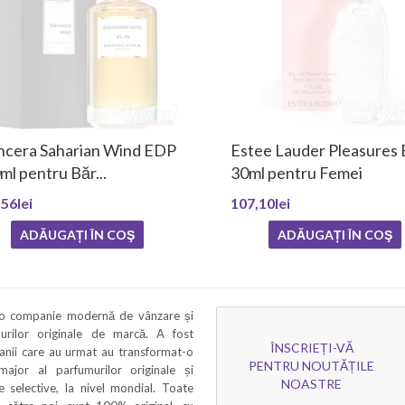
cera Saharian Wind EDP
Estee Lauder Pleasures
ml pentru Băr...
30ml pentru Femei
56lei
107,10lei
ADĂUGAȚI ÎN COŞ
ADĂUGAȚI ÎN COŞ
 o companie modernă de vânzare și
murilor originale de marcă. A fost
ÎNSCRIEȚI-VĂ
 anii care au urmat au transformat-o
PENTRU NOUTĂȚILE
 major al parfumurilor originale și
NOASTRE
 selective, la nivel mondial. Toate