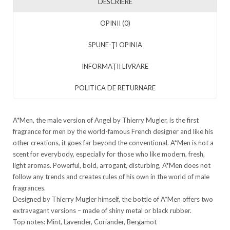
DESCRIERE
OPINII (0)
SPUNE-ŢI OPINIA
INFORMAȚII LIVRARE
POLITICA DE RETURNARE
A*Men, the male version of Angel by Thierry Mugler, is the first
fragrance for men by the world-famous French designer and like his
other creations, it goes far beyond the conventional. A*Men is not a
scent for everybody, especially for those who like modern, fresh,
light aromas. Powerful, bold, arrogant, disturbing, A*Men does not
follow any trends and creates rules of his own in the world of male
fragrances.
Designed by Thierry Mugler himself, the bottle of A*Men offers two
extravagant versions – made of shiny metal or black rubber.
Top notes: Mint, Lavender, Coriander, Bergamot