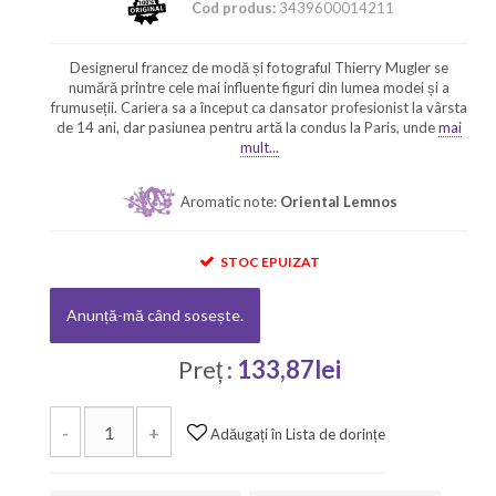
Cod produs:
3439600014211
Designerul francez de modă și fotograful Thierry Mugler se
numără printre cele mai influente figuri din lumea modei și a
frumuseții. Cariera sa a început ca dansator profesionist la vârsta
de 14 ani, dar pasiunea pentru artă la condus la Paris, unde
mai
mult...
Aromatic note:
Oriental Lemnos
STOC EPUIZAT
Anunță-mă când sosește.
Preț :
133,87lei
-
+
Adăugați în Lista de dorințe