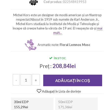
Cod produs:
022548419953
Michel Kors este un designer de modă american și un filantrop
respectat.Născut în 1959 sub numele de Karl Anderson Jr.,
Michel Kors studiază la Institutul de Modă și Tehnologie și
începe să creeze haine la vârsta de 19 ani. El reușește să-și
mai
mult...
Aromatic note:
Floral Lemnos Mosc
ÎN STOC
Preț :
208,84lei
-
+
ADĂUGAȚI ÎN COŞ
Adăugați în Lista de dorințe
30ml EDP
50ml EDP
155,29lei
171,36lei