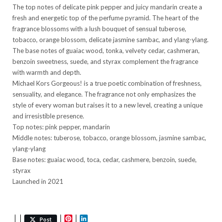
The top notes of delicate pink pepper and juicy mandarin create a
fresh and energetic top of the perfume pyramid. The heart of the
fragrance blossoms with a lush bouquet of sensual tuberose,
tobacco, orange blossom, delicate jasmine sambac, and ylang-ylang.
The base notes of guaiac wood, tonka, velvety cedar, cashmeran,
benzoin sweetness, suede, and styrax complement the fragrance
with warmth and depth.
Michael Kors Gorgeous! is a true poetic combination of freshness,
sensuality, and elegance. The fragrance not only emphasizes the
style of every woman but raises it to a new level, creating a unique
and irresistible presence.
Top notes: pink pepper, mandarin
Middle notes: tuberose, tobacco, orange blossom, jasmine sambac,
ylang-ylang
Base notes: guaiac wood, toca, cedar, cashmere, benzoin, suede,
styrax
Launched in 2021
Pinterest
LinkedIn
Post