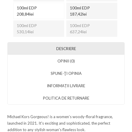
100ml EDP
100ml EDP
208,84lei
187,42lei
100ml EDP
100ml EDP
530,14lei
637,24lei
DESCRIERE
OPINII (0)
SPUNE-ŢI OPINIA
INFORMAȚII LIVRARE
POLITICA DE RETURNARE
Michael Kors Gorgeous! is a women’s woody-floral fragrance,
launched in 2021. It's exciting and sophisticated, the perfect
addition to any stylish woman's flawless look.