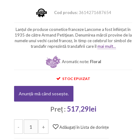
Cod produs:
3614271687654
Lanțul de produse cosmetice franceze Lancome a fost înființat în
1935 de către Armand Petitjean. Denumirea mărcii provine de la
numele unui vechi castel francez, în timp ce celebrul lor simbol de
trandafir reprezintă trandafirii care îl
mai mult...
Aromatic note:
Floral
STOC EPUIZAT
Anunță-mă când sosește.
Preț :
517,29lei
-
+
Adăugați în Lista de dorințe