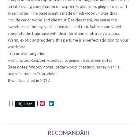
an interesting combination of raspberry, pistachio, ginger, rose, and
green notes. The base scent is made of rich woody notes that
include cedar wood and chestnut. Besides them, we sense the
sweetness of honey, vanilla, benzoin, and rum. Saffron and violet
complete the fragrance with their floral and unobtrusive aroma.
Warm, exotic and modern, this perfume is a perfect addition to your
wardrobe.
Top notes: Tangerine
Heart notes: Raspberry, pistachio, ginger, rose, green notes
Base notes: Woody notes, cedar wood, chestnut, honey, vanilla,
benzoin, rum, saffron, violet
It was launched in 2017.
Pinterest
LinkedIn
Post
RECOMANDĂRI