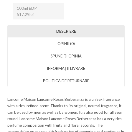
100ml EDP
517,29lei
DESCRIERE
OPINII (0)
SPUNE-ŢI OPINIA
INFORMAȚII LIVRARE
POLITICA DE RETURNARE
Lancome Maison Lancome Roses Berberanza is a unisex fragrance
with a rich, refined scent. Thanks to its original, neutral fragrance, it
can be used by men as well as by women. It is also good for all year
round. Lancome Maison Lancome Roses Berberanza has a very rich
perfume composition with fruity and floral accords. The
composition opens up with fresh notes of tangerine and continues in