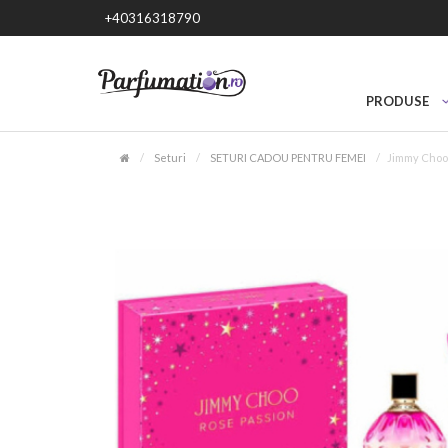
+40316318790
PRODUSE
Seturi
SETURI CADOU PENTRU FEMEI
Jimmy Choo 