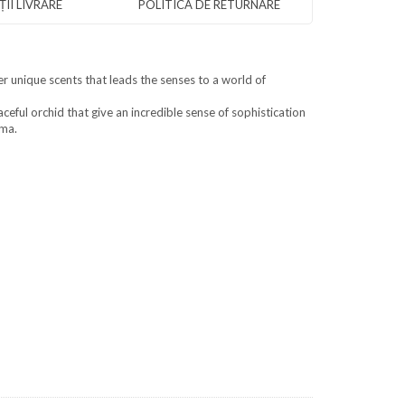
II LIVRARE
POLITICA DE RETURNARE
r unique scents that leads the senses to a world of
eful orchid that give an incredible sense of sophistication
oma.