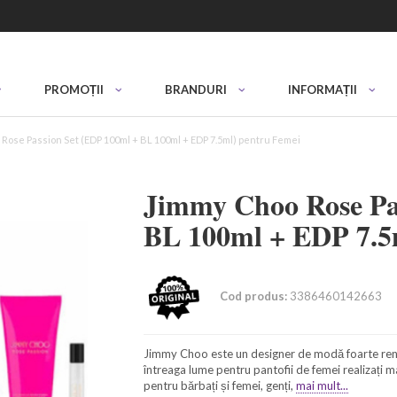
PROMOȚII
BRANDURI
INFORMAȚII
Rose Passion Set (EDP 100ml + BL 100ml + EDP 7.5ml) pentru Femei
Jimmy Choo Rose Pa
BL 100ml + EDP 7.5
Cod produs:
3386460142663
Jimmy Choo este un designer de modă foarte renum
întreaga lume pentru pantofii de femei realizați m
pentru bărbați și femei, genți,
mai mult...