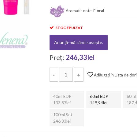
Aromatic note:
Floral
STOC EPUIZAT
Anunță-mă când sosește.
Preț :
246,33lei
-
+
Adăugați în Lista de dori
40ml EDP
60ml EDP
60ml 
133,87lei
149,94lei
187,4
100ml Set
246,33lei