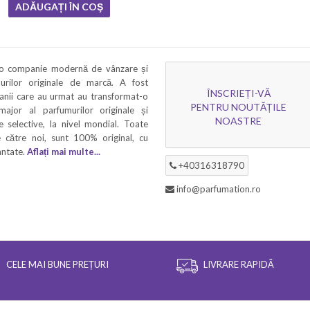
ADĂUGAȚI ÎN COŞ
 o companie modernă de vânzare și
murilor originale de marcă. A fost
ÎNSCRIEȚI-VĂ
 anii care au urmat au transformat-o
PENTRU NOUTĂȚILE
 major al parfumurilor originale și
NOASTRE
 selective, la nivel mondial. Toate
 către noi, sunt 100% original, cu
rantate.
Aflați mai multe...
+40316318790
info@parfumation.ro
CELE MAI BUNE PREȚURI
LIVRARE RAPIDĂ