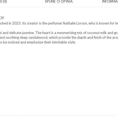
I (0)
SPUNE-ŢI OPINIA
INFORMAȚ
DP.
hed in 2023. Its creator is the perfumer Nathalie Lorson, who is known for he
 and delicate jasmine. The heart is a mesmerizing mix of coconut milk and grac
lla and soothing deep sandalwood, which provide the depth and finish of the ar
be noticed and emphasize their inimitable style.