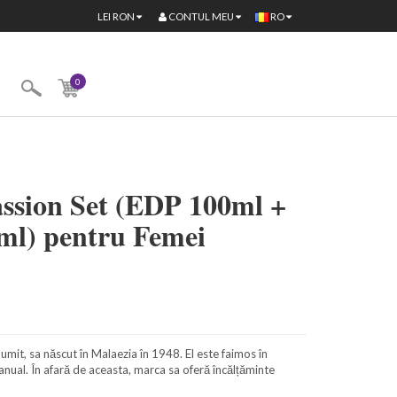
CONTUL MEU
LEI
RON
RO
0
ssion Set (EDP 100ml +
ml) pentru Femei
it, sa născut în Malaezia în 1948. El este faimos în
anual. În afară de aceasta, marca sa oferă încălțăminte