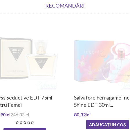
RECOMANDĂRI
ss Seductive EDT 75ml
Salvatore Ferragamo In
tru Femei
Shine EDT 30ml...
90lei
246,33lei
80,32lei
ADĂUGAȚI ÎN COŞ