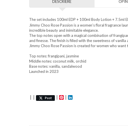
DESCRIERE
OPINI
The set includes 100ml EDP + 100ml Body Lotion + 7.5ml E
Jimmy Choo Rose Passion is a women’s floral fragrance launc
incredible beauty and inimitable elegance.
The top notes open with a magical combination of frangipani
and finesse. The finish is filled with the sweetness of vani
Jimmy Choo Rose Passion is created for women who want to 
Top notes: frangipani, jasmine
Middle notes: coconut milk, orchid
Base notes: vanilla, sandalwood
Launched in 2023
Pinterest
LinkedIn
Post