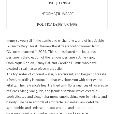
SPUNE-ŢI OPINIA
INFORMAȚII LIVRARE
POLITICA DE RETURNARE
Immerse yourself in the gentle and enchanting world of Irresistible
Givenchy Very Floral - the new floral fragrance for women from
Givenchy launched in 2024. This sophisticated and luxurious
perfume is the creation of the famous perfumers Anne Flipo,
Dominique Ropion, Fanny Bal, and Caroline Dumur, who have
created a real masterpiece in a bottle.
The top notes of coconut water, blackcurrant, and bergamot create
a fresh, sparkling introduction that envelops you with energy and
vitality. The fragrance’s heart is filled with floral nuances of rose, rose
of Grass, ylang-ylang, iris, and jasmine sambac, which create a
sophisticated and elegant harmony emphasizing your femininity and
beauty. The base accords of ambrette, sun notes, ambretolide,
synphonide, and cedarwood add warmth and depth to the
fragrance, leaving a long-lasting and unforgettable accent.