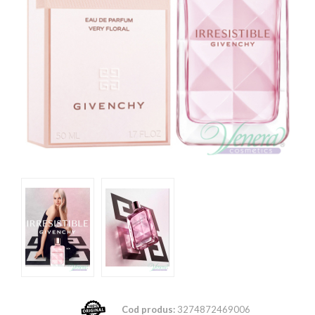
Cod produs:
3274872469006