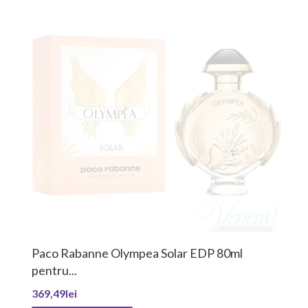
Narciso Rodriguez All Of Me Intense EDP 90
810,90lei
958,54lei
ADĂUGAȚI ÎN COŞ