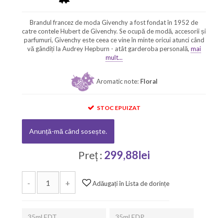
Brandul francez de moda Givenchy a fost fondat în 1952 de
catre contele Hubert de Givenchy. Se ocupă de modă, accesorii și
parfumuri, Givenchy este ceea ce vine în minte oricui atunci când
vă gândiți la Audrey Hepburn - atât garderoba personală,
mai
mult...
Aromatic note:
Floral
STOC EPUIZAT
Anunță-mă când sosește.
Preț :
299,88lei
-
+
Adăugați în Lista de dorințe
35ml EDT
35ml EDP