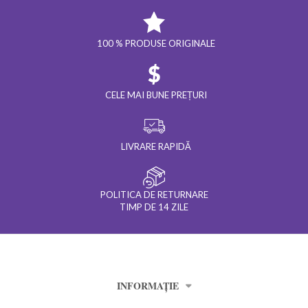
100 % PRODUSE ORIGINALE
CELE MAI BUNE PREȚURI
LIVRARE RAPIDĂ
POLITICA DE RETURNARE
TIMP DE 14 ZILE
INFORMAȚIE