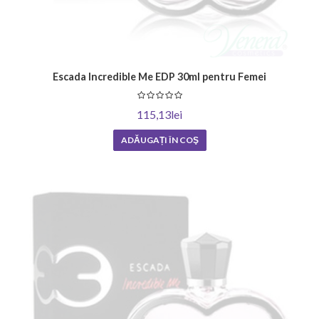
Escada Incredible Me EDP 30ml pentru Femei
115,13lei
ADĂUGAȚI ÎN COŞ