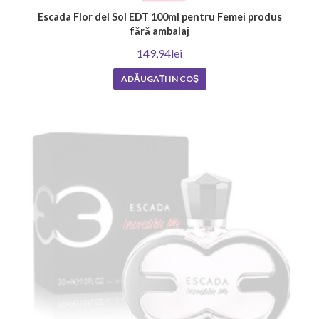
Escada Flor del Sol EDT 100ml pentru Femei produs
fără ambalaj
149,94lei
ADĂUGAȚI ÎN COŞ