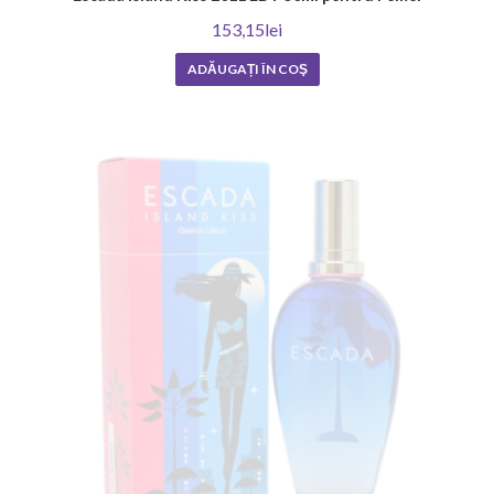
153,15lei
ADĂUGAȚI ÎN COŞ