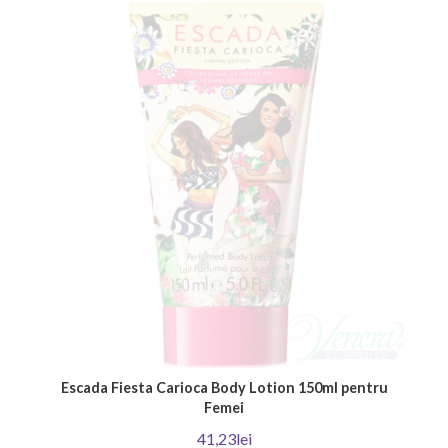
Escada Fiesta Carioca Body Lotion 150ml pentru
Femei
41,23lei