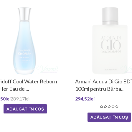
idoff Cool Water Reborn
Armani Acqua Di Gio ED
Her Eau de ...
100ml pentru Bărba...
50lei
289,17lei
294,52lei
ADĂUGAȚI ÎN COŞ
ADĂUGAȚI ÎN COŞ