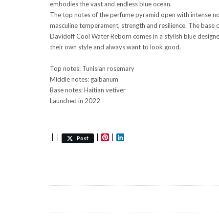
embodies the vast and endless blue ocean.
The top notes of the perfume pyramid open with intense not
masculine temperament, strength and resilience. The base con
Davidoff Cool Water Reborn comes in a stylish blue designe
their own style and always want to look good.
Top notes: Tunisian rosemary
Middle notes: galbanum
Base notes: Haitian vetiver
Launched in 2022
Pinterest
LinkedIn
Post