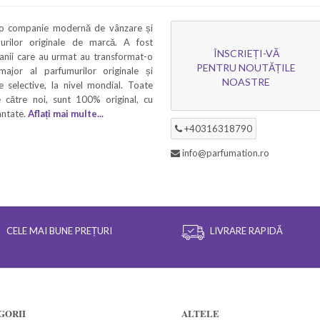
 o companie modernă de vânzare și
murilor originale de marcă. A fost
ÎNSCRIEȚI-VĂ
 anii care au urmat au transformat-o
PENTRU NOUTĂȚILE
 major al parfumurilor originale și
NOASTRE
 selective, la nivel mondial. Toate
 către noi, sunt 100% original, cu
rantate.
Aflați mai multe...
+40316318790
info@parfumation.ro
CELE MAI BUNE PREȚURI
LIVRARE RAPIDĂ
GORII
ALTELE