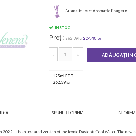
Aromatic note:
Aromatic Fougere
ÎN STOC
Preț :
262,39lei
224,40lei
-
+
ADĂUGAȚI ÎN
125ml EDT
262,39lei
I (0)
SPUNE-ŢI OPINIA
INFORMAȚ
n 2022. It is an updated version of the iconic Davidoff Cool Water. The new e