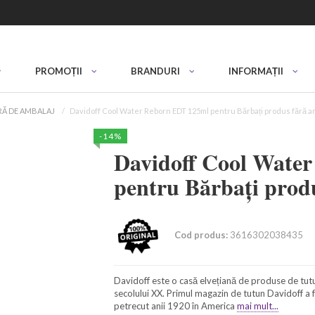
PROMOȚII
BRANDURI
INFORMAȚII
RĂ DE AMBALAJ
Davidoff Cool Water Reborn EDT 125ml pentru Bărbați produs fără a
-14%
Davidoff Cool Wate
pentru Bărbați prod
Cod produs:
3616302038435
Davidoff este o casă elvețiană de produse de tutu
secolului XX. Primul magazin de tutun Davidoff a f
petrecut anii 1920 în America
mai mult...