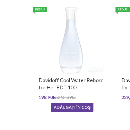
REDUS
REDUS
Davidoff Cool Water Reborn
Dav
for Her EDT 100...
for 
198,90lei
262,39lei
229,
ADĂUGAȚI ÎN COŞ