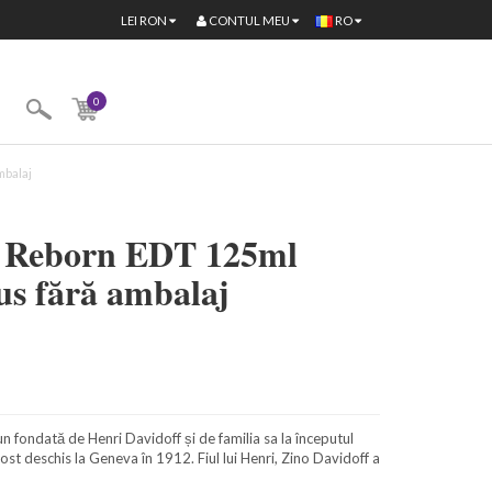
CONTUL MEU
LEI
RON
RO
0
mbalaj
r Reborn EDT 125ml
us fără ambalaj
n fondată de Henri Davidoff și de familia sa la începutul
ost deschis la Geneva în 1912. Fiul lui Henri, Zino Davidoff a