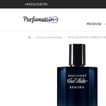
+40316318790
PRODUSE
Produse fără ambalaj
PRODUSE PENTRU BĂRBAȚI FĂ