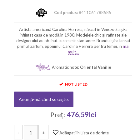
Cod produs:
8411061788585
Artista americană Carolina Herrera, născut în Venezuela și-a
înființat casa de modă în 1980. Modelele chic și rafinate ale
designerului au obținut succese instantanee. Brandul și-a lansat
primul parfum, eponimul Carolina Herrera pentru femei, în
mai
mult...
Aromatic note:
Oriental Vanilie
NOT LISTED
Anunță-mă când sosește.
Preț :
476,59lei
-
+
Adăugați în Lista de dorințe