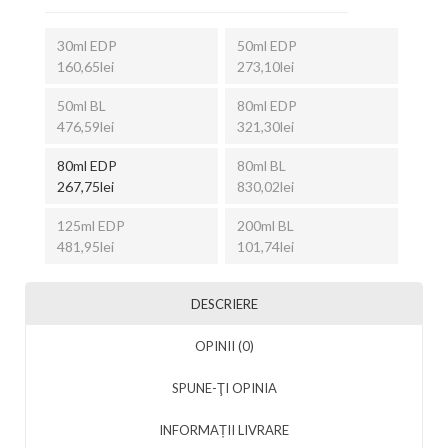
30ml EDP
50ml EDP
160,65lei
273,10lei
50ml BL
80ml EDP
476,59lei
321,30lei
80ml EDP
80ml BL
267,75lei
830,02lei
125ml EDP
200ml BL
481,95lei
101,74lei
DESCRIERE
OPINII (0)
SPUNE-ŢI OPINIA
INFORMAȚII LIVRARE