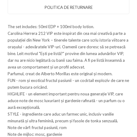
POLITICA DE RETURNARE
The set includes: 50ml EDP + 100ml body lotion.
Carolina Herrera 212 VIP este inspirat din cea mai creativă parte a
populației din New York – tinerele talente care scriu istoria viitoare a
orașului - adevăratele VIP-uri. Oamenii care doresc să se petreacă
bine. Leit motivul "Ești pe listă?" provine din lumea adunărilor VIP,
dar nu are nicio legătură cu banii sau faima. A fi pe listă înseamnă a
avea un comportament și un profil adecvat.
Parfumul, creat de Alberto Morillas este original și modern.
FUN - rom și exoticul fructul pasiunii - un cocktail exploziv de care ne
putem bucura oricând.
HIGHLIFE - un element important pentru noua generație VIP, care
aduce note de mosc luxuriant și gardenie rafinată - un parfum cu o
aură excepțională.
STYLE - ingrediente care aduc un farmec unic, inclusiv vanilie
minunată și ultra feminină, precum și fasole de tonka senzuală.
Note de vârf: fructul pasiunii, rom
Note de mijloc: mosc, gardenie