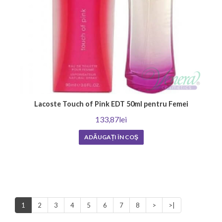
Lacoste Touch of Pink EDT 50ml pentru Femei
133,87lei
ADĂUGAȚI ÎN COŞ
1
2
3
4
5
6
7
8
>
>|