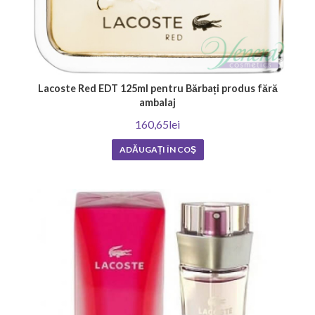
Lacoste Red EDT 125ml pentru Bărbați produs fără
ambalaj
160,65lei
ADĂUGAȚI ÎN COŞ