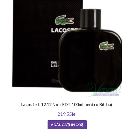
Lacoste L 12.12 Noir EDT 100ml pentru Bărbați
219,55lei
ADĂUGAȚI ÎN COŞ