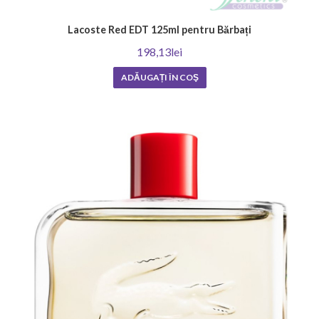
Lacoste Red EDT 125ml pentru Bărbați
198,13lei
ADĂUGAȚI ÎN COŞ