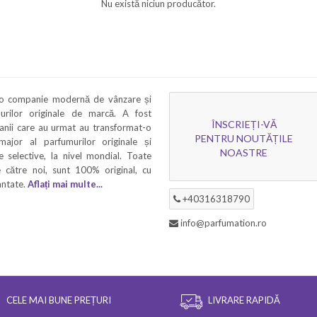
Nu există niciun producător.
 o companie modernă de vânzare și
murilor originale de marcă. A fost
ÎNSCRIEȚI-VĂ
 anii care au urmat au transformat-o
PENTRU NOUTĂȚILE
 major al parfumurilor originale și
NOASTRE
 selective, la nivel mondial. Toate
 către noi, sunt 100% original, cu
rantate.
Aflați mai multe...
+40316318790
info@parfumation.ro
CELE MAI BUNE PREȚURI
LIVRARE RAPIDĂ