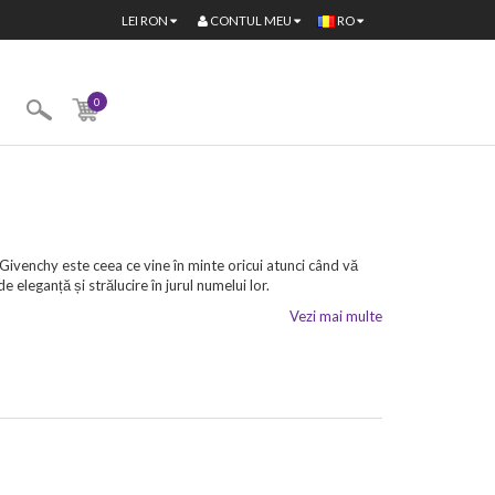
CONTUL MEU
LEI
RON
RO
0
ivenchy este ceea ce vine în minte oricui atunci când vă
eleganță și strălucire în jurul numelui lor.
Vezi mai multe