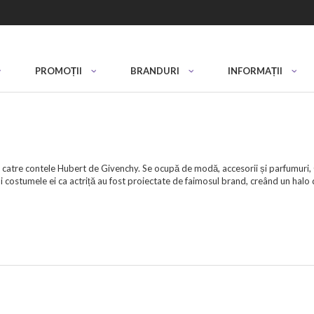
PROMOȚII
BRANDURI
INFORMAȚII
atre contele Hubert de Givenchy. Se ocupă de modă, accesorii și parfumuri, G
costumele ei ca actriță au fost proiectate de faimosul brand, creând un halo de 