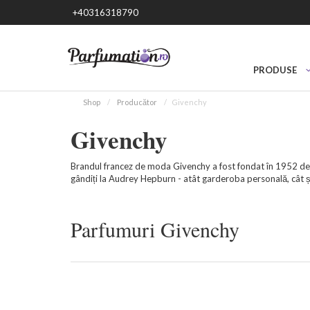
+40316318790
PRODUSE
Shop
Producător
Givenchy
Givenchy
Brandul francez de moda Givenchy a fost fondat în 1952 de c
gândiți la Audrey Hepburn - atât garderoba personală, cât și 
Parfumuri Givenchy