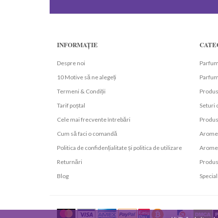
INFORMAȚIE
CATE
Despre noi
Parfum
10 Motive să ne alegeți
Parfumu
Termeni & Condiții
Produs
Tarif poștal
Seturi
Cele mai frecvente întrebări
Produs
Cum să faci o comandă
Arome 
Politica de confidențialitate și politica de utilizare
Arome 
Returnări
Produs
Blog
Special