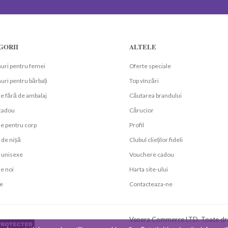
GORII
ALTELE
uri pentru femei
Oferte speciale
ri pentru bărbați
Top vînzări
e fără de ambalaj
Căutarea brandului
 cadou
Cărucior
e pentru corp
Profil
de nișă
Clubul clieților fideli
unisexe
Vouchere cadou
e noi
Harta site-ului
e
Contacteaza-ne
Venera Commerce LTD. Toate dre