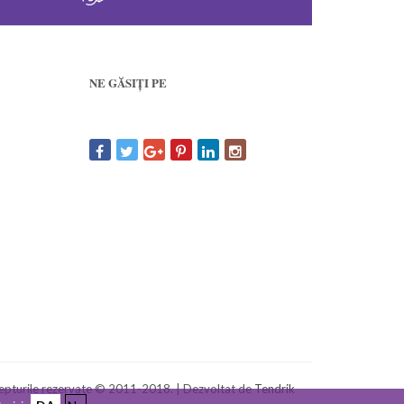
NE GĂSIȚI PE
pturile rezervate © 2011-2018. | Dezvoltat de
Tendrik