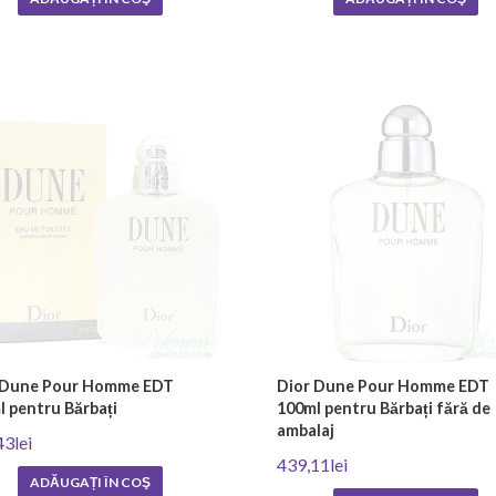
 Dune Pour Homme EDT
Dior Dune Pour Homme EDT
l pentru Bărbați
100ml pentru Bărbați fără de
ambalaj
43lei
439,11lei
ADĂUGAȚI ÎN COŞ