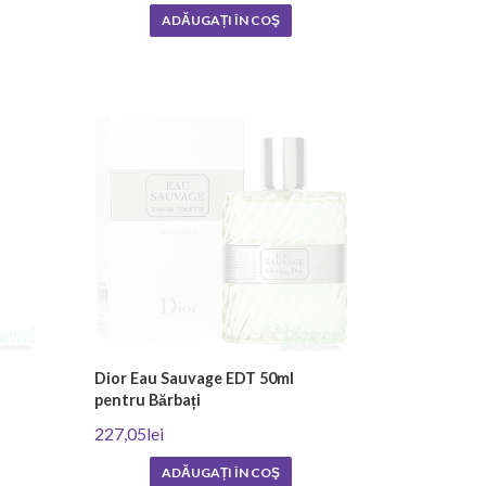
ADĂUGAȚI ÎN COŞ
Dior Eau Sauvage EDT 50ml
pentru Bărbați
227,05lei
ADĂUGAȚI ÎN COŞ