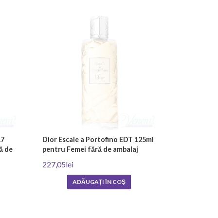
17
Dior Escale a Portofino EDT 125ml
ă de
pentru Femei fără de ambalaj
227,05lei
ADĂUGAȚI ÎN COŞ