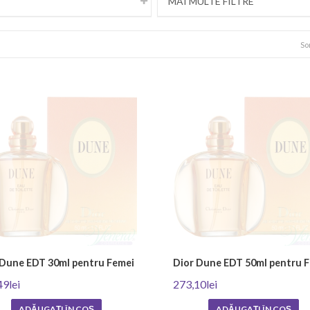
MAI MULTE FILTRE
So
 Dune EDT 30ml pentru Femei
Dior Dune EDT 50ml pentru 
49lei
273,10lei
ADĂUGAȚI ÎN COŞ
ADĂUGAȚI ÎN COŞ