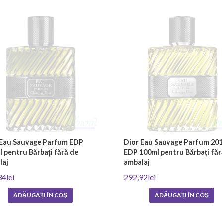
 Eau Sauvage Parfum EDP
Dior Eau Sauvage Parfum 20
 pentru Bărbați fără de
EDP 100ml pentru Bărbați făr
laj
ambalaj
34lei
292,92lei
ADĂUGAȚI ÎN COŞ
ADĂUGAȚI ÎN COŞ