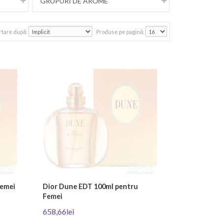
GRUPURI DE AROME
rtare după:
Produse pe pagină:
Femei
Dior Dune EDT 100ml pentru
Femei
658,66lei