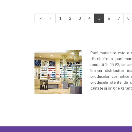
|<
<
1
2
3
4
5
6
7
8
Parfumation.ro este o
distribuire a parfumu
fondată în 1992, iar an
într-un distribuitor m
produselor cosmetice s
produsele oferite de c
calitate și origine garan