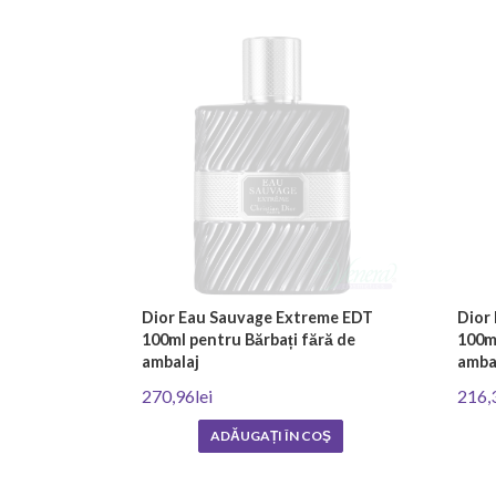
Dior Eau Sauvage Extreme EDT
Dior
100ml pentru Bărbați fără de
100ml
ambalaj
amba
270,96lei
216,
ADĂUGAȚI ÎN COŞ