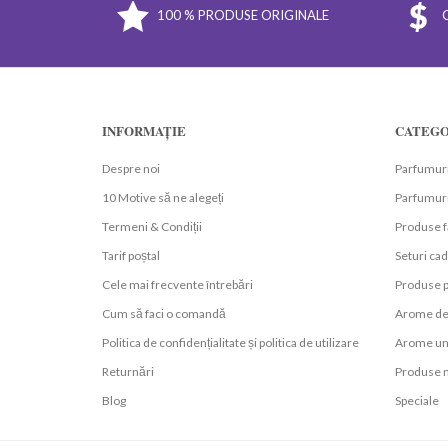
100 % PRODUSE ORIGINALE
INFORMAȚIE
CATEGO
Despre noi
Parfumuri
10 Motive să ne alegeți
Parfumuri
Termeni & Condiții
Produse f
Tarif poștal
Seturi ca
Cele mai frecvente întrebări
Produse p
Cum să faci o comandă
Arome de
Politica de confidențialitate și politica de utilizare
Arome un
Returnări
Produse n
Blog
Speciale