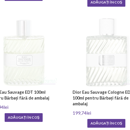
ADĂUGAȚI ÎN COŞ
 Eau Sauvage EDT 100ml
Dior Eau Sauvage Cologne E
u Bărbați fără de ambalaj
100ml pentru Bărbați fără de
ambalaj
94lei
199,74lei
ADĂUGAȚI ÎN COŞ
ADĂUGAȚI ÎN COŞ