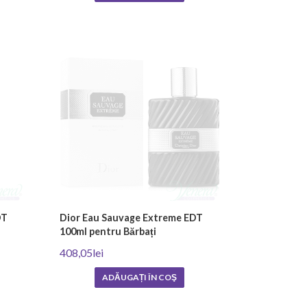
DT
Dior Eau Sauvage Extreme EDT
100ml pentru Bărbați
408,05lei
ADĂUGAȚI ÎN COŞ