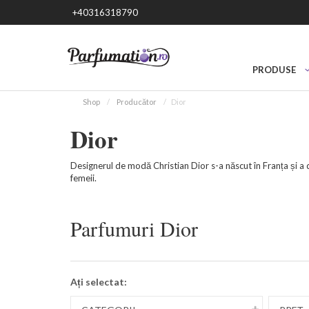
+40316318790
PRODUSE
Shop
Producător
Dior
Dior
Designerul de modă Christian Dior s-a născut în Franța și a
femeii.
Parfumuri Dior
Ați selectat: