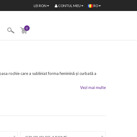
CONTUL MEU
LEI
RON
RO
0
sa rochie care a subliniat forma feminină și curbată a
Vezi mai multe