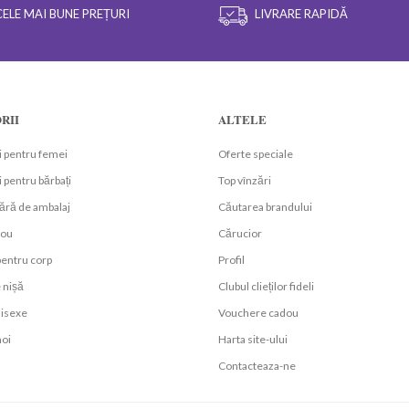
CELE MAI BUNE PREȚURI
LIVRARE RAPIDĂ
RII
ALTELE
 pentru femei
Oferte speciale
 pentru bărbați
Top vînzări
ără de ambalaj
Căutarea brandului
dou
Cărucior
entru corp
Profil
 nișă
Clubul clieților fideli
isexe
Vouchere cadou
oi
Harta site-ului
Contacteaza-ne