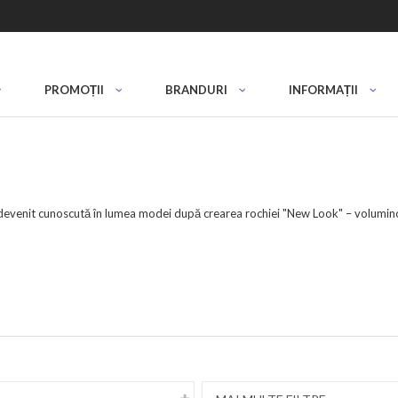
PROMOȚII
BRANDURI
INFORMAȚII
 devenit cunoscută în lumea modei după crearea rochiei "New Look" – voluminoa