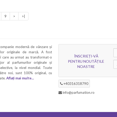
9
>
>|
 companie modernă de vânzare și
rilor originale de marcă. A fost
ÎNSCRIEȚI-VĂ
ii care au urmat au transformat-o
PENTRU NOUTĂȚILE
ajor al parfumurilor originale și
NOASTRE
elective, la nivel mondial. Toate
ătre noi, sunt 100% original, cu
tate.
Aflați mai multe...
+40316318790
info@parfumation.ro