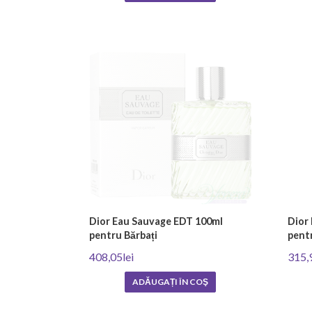
Dior Eau Sauvage EDT 100ml
Dior
pentru Bărbați
pentr
408,05lei
315,
ADĂUGAȚI ÎN COŞ