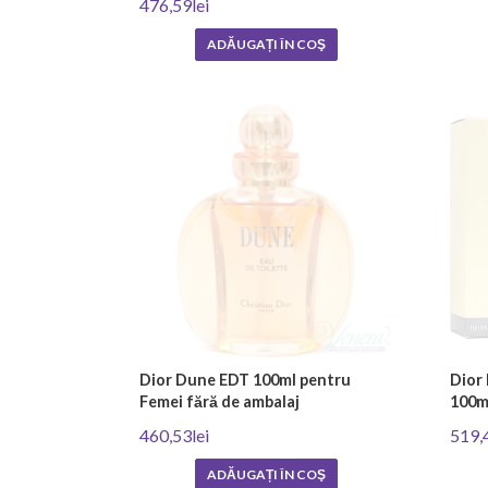
476,59lei
ADĂUGAȚI ÎN COŞ
Dior Dune EDT 100ml pentru
Dior
Femei fără de ambalaj
100m
460,53lei
519,
ADĂUGAȚI ÎN COŞ