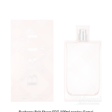
Burberry Brit Sheer EDT 100ml pentru Femei