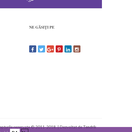
NE GĂSIȚI PE
pturile rezervate © 2011-2018. | Dezvoltat de
Tendrik