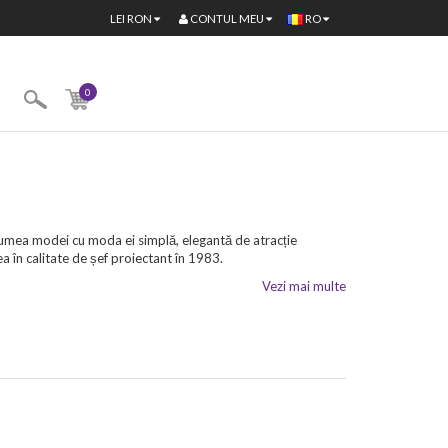
CONTUL MEU
LEI
RON
RO
0
 lumea modei cu moda ei simplă, elegantă de atracție
 în calitate de șef proiectant în 1983.
Vezi mai multe