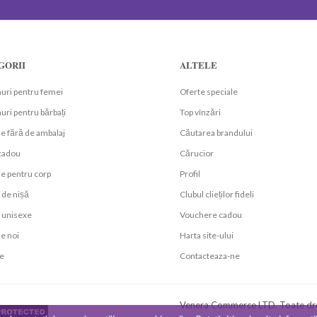
GORII
ALTELE
uri pentru femei
Oferte speciale
ri pentru bărbați
Top vînzări
e fără de ambalaj
Căutarea brandului
 cadou
Cărucior
e pentru corp
Profil
de nișă
Clubul clieților fideli
unisexe
Vouchere cadou
e noi
Harta site-ului
e
Contacteaza-ne
Venera Commerce LTD. Toate dre