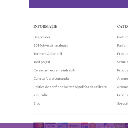
INFORMAȚIE
CATE
Despre noi
Parfum
10 Motive să ne alegeți
Parfumu
Termeni & Condiții
Produs
Tarif poștal
Seturi
Cele mai frecvente întrebări
Produs
Cum să faci o comandă
Arome 
Politica de confidențialitate și politica de utilizare
Arome 
Returnări
Produs
Blog
Special