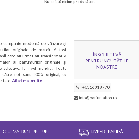
Nu există niciun producător.
 o companie modernă de vânzare și
murilor originale de marcă. A fost
ÎNSCRIEȚI-VĂ
 anii care au urmat au transformat-o
PENTRU NOUTĂȚILE
 major al parfumurilor originale și
NOASTRE
 selective, la nivel mondial. Toate
 către noi, sunt 100% original, cu
rantate.
Aflați mai multe...
+40316318790
info@parfumation.ro
CELE MAI BUNE PREȚURI
LIVRARE RAPIDĂ