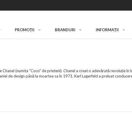
PROMOȚII
BRANDURI
INFORMAȚII
le Chanel (numita "Coco" de prieteni). Chanel a creat o adevărată revoluție în
niei de design până la moartea sa în 1971. Karl Lagerfeld a preluat conducerea