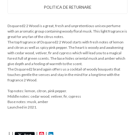
POLITICA DE RETURNARE
Dsquared2 2 Wood is a great, fresh and unpretentious unisex perfume
with an aromatic group containing woody floral musk. This light fragrance is
great for any fan of the citrus notes.
The top fragrance of Dsquared2 2 Wood starts with fresh notes of lemon
and citron as well as spicy pink pepper. The heart is woody and awakening
with cedar wood, vetiver, fir and cypress which will lead you to a magical
forest full of green scents. The base hides oriental musk and amber which
give depth and a feeling of warmth to the scent.
The Dsquared2 brand again offers us a cocktail of woody bouquets that
touches gentle the senses and stay in the mind for a long time with the
fragrance 2 Wood.
Top notes: lemon, citron, pink pepper.
Middle notes: cedar wood, vetiver, fir, cypress
Base notes: musk, amber
Launched in 2021.
Pinterest
LinkedIn
Post