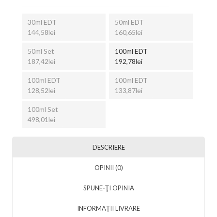
30ml EDT
50ml EDT
144,58lei
160,65lei
50ml Set
100ml EDT
187,42lei
192,78lei
100ml EDT
100ml EDT
128,52lei
133,87lei
100ml Set
498,01lei
DESCRIERE
OPINII (0)
SPUNE-ŢI OPINIA
INFORMAȚII LIVRARE