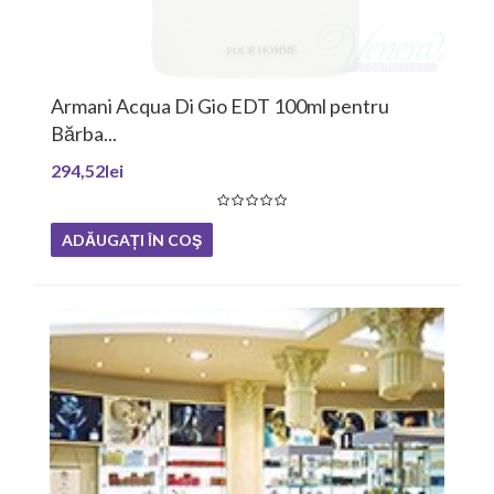
ua Di Gio EDT 100ml pentru
Ralph Lauren R
203,49lei
ADĂUGAȚI ÎN 
 ÎN COŞ