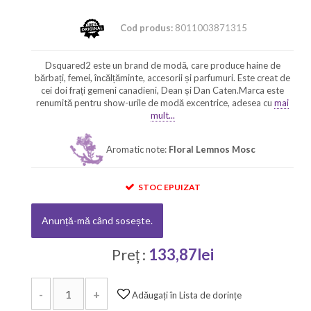
Cod produs:
8011003871315
Dsquared2 este un brand de modă, care produce haine de
bărbați, femei, încălțăminte, accesorii și parfumuri. Este creat de
cei doi frați gemeni canadieni, Dean și Dan Caten.Marca este
renumită pentru show-urile de modă excentrice, adesea cu
mai
mult...
Aromatic note:
Floral Lemnos Mosc
STOC EPUIZAT
Anunță-mă când sosește.
Preț :
133,87lei
-
+
Adăugați în Lista de dorințe