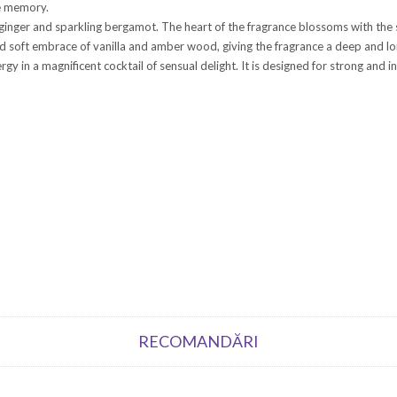
he memory.
ginger and sparkling bergamot. The heart of the fragrance blossoms with the s
 soft embrace of vanilla and amber wood, giving the fragrance a deep and long
gy in a magnificent cocktail of sensual delight. It is designed for strong and 
RECOMANDĂRI