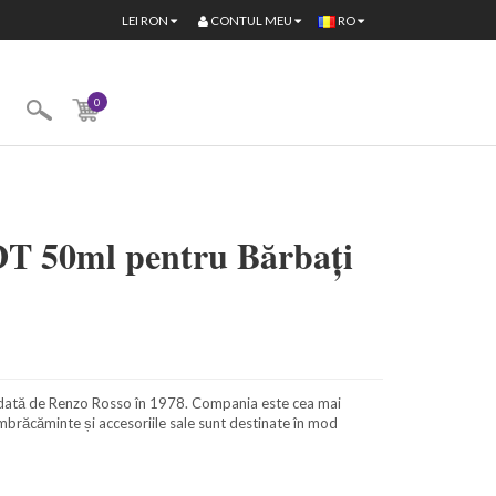
CONTUL MEU
LEI
RON
RO
0
EDT 50ml pentru Bărbați
ndată de Renzo Rosso în 1978. Compania este cea mai
 îmbrăcăminte și accesoriile sale sunt destinate în mod