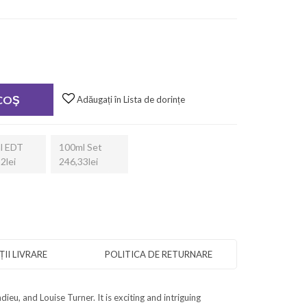
 COŞ
Adăugați în Lista de dorințe
l EDT
100ml Set
2lei
246,33lei
II LIVRARE
POLITICA DE RETURNARE
eu, and Louise Turner. It is exciting and intriguing