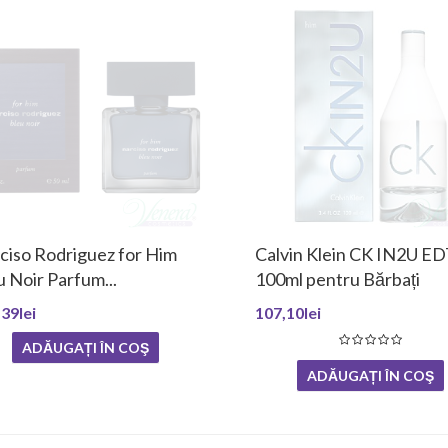
ciso Rodriguez for Him
Calvin Klein CK IN2U E
u Noir Parfum...
100ml pentru Bărbați
39lei
107,10lei
ADĂUGAȚI ÎN COŞ
ADĂUGAȚI ÎN COŞ