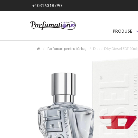
+40316318790
PRODUSE
Parfumuri pentru bărbați
Diesel D by Diesel EDT 50ml 