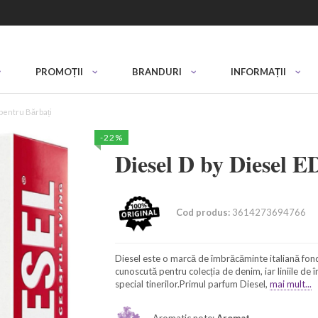
PROMOȚII
BRANDURI
INFORMAȚII
pentru Bărbați
-22%
Diesel D by Diesel 
Cod produs:
3614273694766
Diesel este o marcă de îmbrăcăminte italiană fo
cunoscută pentru colecția de denim, iar liniile de
special tinerilor.Primul parfum Diesel,
mai mult...
Aromatic note:
Aromat