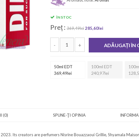
ÎN STOC
Preț :
369,49lei
285,60lei
-
+
ADĂUGAȚI ÎN
50ml EDT
100ml EDT
100m
369,49lei
240,97lei
128,5
I (0)
SPUNE-ŢI OPINIA
INFORMAȚ
 2023. Its creators are perfumers Nisrine Bouazzaoui Grillie, Shyamala Maisondi