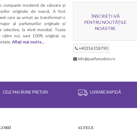
 o companie modernă de vânzare și
murilor originale de marcă. A fost
ÎNSCRIEȚI-VĂ
 anii care au urmat au transformat-o
PENTRU NOUTĂȚILE
 major al parfumurilor originale și
NOASTRE
 selective, la nivel mondial. Toate
 către noi, sunt 100% original, cu
rantate.
Aflați mai multe...
+40316318790
info@parfumation.ro
CELE MAI BUNE PREȚURI
LIVRARE RAPIDĂ
GORII
ALTELE