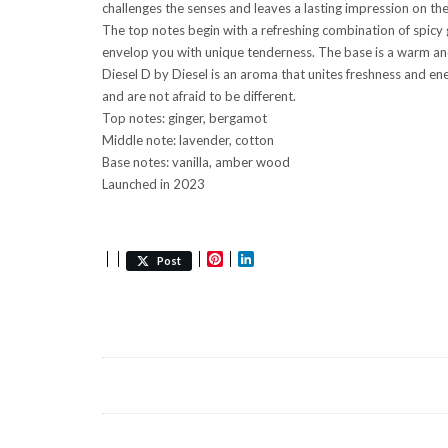
challenges the senses and leaves a lasting impression on t
The top notes begin with a refreshing combination of spicy 
envelop you with unique tenderness. The base is a warm and
Diesel D by Diesel is an aroma that unites freshness and ener
and are not afraid to be different.
Top notes: ginger, bergamot
Middle note: lavender, cotton
Base notes: vanilla, amber wood
Launched in 2023
Pinterest
LinkedIn
Post