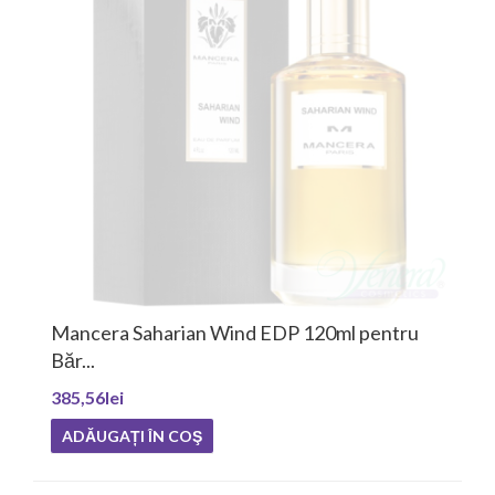
an Wind EDP 120ml pentru
Mancera Of The Wi
Bărba...
332,01lei
OŞ
ADĂUGAȚI ÎN COŞ