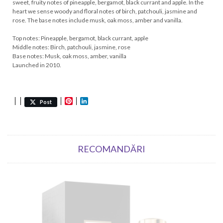
sweet, fruity notes of pineapple, bergamot, black currant and apple. In the
heart we sense woody and floral notes of birch, patchouli, jasmine and
rose. The base notes include musk, oak moss, amber and vanilla.
Top notes: Pineapple, bergamot, black currant, apple
Middle notes: Birch, patchouli, jasmine, rose
Base notes: Musk, oak moss, amber, vanilla
Launched in 2010.
Pinterest
LinkedIn
Post
RECOMANDĂRI