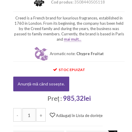
Cod produs:
3508440505118
Creed is a French brand for luxurious fragrances, established in
1760 in London. From its beginning, the company has been held
by the Creed family and during the years, the business was
passed to family members. Currently, the brand is based in Paris
and
mai mult...
Aromatic note:
Chypre Fruitat
STOC EPUIZAT
Anunță-mă când sosește.
Preț :
985,32lei
-
+
Adăugați în Lista de dorințe