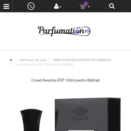
0
Parfumuri de nișă
PARFUMURI DE NIȘĂ PENTRU BĂRBAȚI
Creed Aventus EDP 50ml pentru Bărbați
Creed Aventus EDP 50ml pentru Bărbați