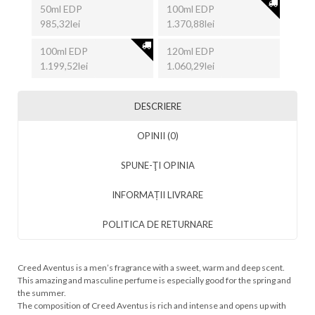
50ml EDP
100ml EDP
985,32lei
1.370,88lei
100ml EDP
120ml EDP
1.199,52lei
1.060,29lei
DESCRIERE
OPINII (0)
SPUNE-ŢI OPINIA
INFORMAȚII LIVRARE
POLITICA DE RETURNARE
Creed Aventus is a men’s fragrance with a sweet, warm and deep scent.
This amazing and masculine perfume is especially good for the spring and
the summer.
The composition of Creed Aventus is rich and intense and opens up with