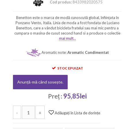
Cod produs:
8433982020575
Benetton este o marca de modă cunoscută global, înființata în
Ponzano Vento, Italia. Linia de moda a fost fondata de Luciano
Benetton, care a vândut bicicleta fratelui sau mai mic pentru a
cumpara o masina de cusut second hand si a produce o colectie
mai mult...
Aromatic note:
Aromatic Condimentat
STOC EPUIZAT
Anunță-mă când sosește.
Preț :
95,85lei
-
+
Adăugați în Lista de dorințe