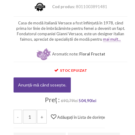
Cod produs:
8011003891481
Casa de modă italiană Versace a fost înființată în 1978, când
prima lor linie de îmbrăcăminte pentru femei a devenit un fapt.
Fondatorul companiei Gianni Versace, este un designer italian
faimos, apreciat de specialiștii de modă pentru
mai mult...
Aromatic note:
Floral Fructat
STOC EPUIZAT
Anunță-mă când sosește.
Preț :
690,79lei
504,90lei
-
+
Adăugați în Lista de dorințe