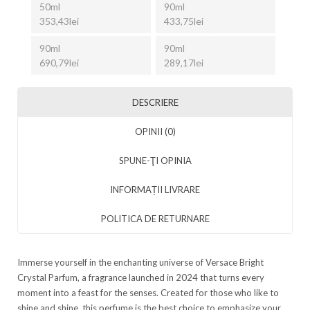
50ml
90ml
353,43lei
433,75lei
90ml
90ml
690,79lei
289,17lei
DESCRIERE
OPINII (0)
SPUNE-ŢI OPINIA
INFORMAȚII LIVRARE
POLITICA DE RETURNARE
Immerse yourself in the enchanting universe of Versace Bright
Crystal Parfum, a fragrance launched in 2024 that turns every
moment into a feast for the senses. Created for those who like to
shine and shine, this perfume is the best choice to emphasize your