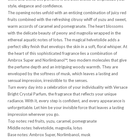
style, elegance and confidence.
The opening notes unfold with an enticing combination of juicy red
fruits combined with the refreshing citrusy whiff of yuzu and sweet,
warm accords of caramel and pomegranate. The heart blossoms
with the delicate beauty of peony and magnolia wrapped in the
ethereal aquatic notes of lotus. The magical helvetolide adds a
perfect silky finish that envelops the skin in a soft, floral whisper. At
the heart of this sophisticated fragrance lies a combination of
Ambrox Super and Norlimbanol™, two modern molecules that give
the perfume depth and an intriguing woody warmth. They are
enveloped by the softness of musk, which leaves a lasting and
sensual impression, irresistible to the senses.
Turn every day into a celebration of your individuality with Versace
Bright Crystal Parfum, the fragrance that reflects your unique
radiance. With it, every step is confident, and every appearance is
unforgettable. Let him be your invisible force that leaves a lasting
impression wherever you go.
Top notes: red fruits, yuzu, caramel, pomegranate
Middle notes: helvetolide, magnolia, lotus
Base notes: Ambrox Super, Norlimbanol, musk