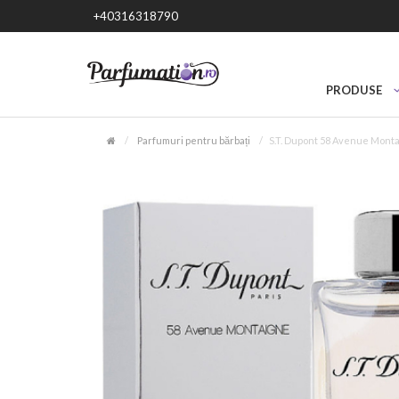
+40316318790
PRODUSE
Parfumuri pentru bărbați
S.T. Dupont 58 Avenue Monta