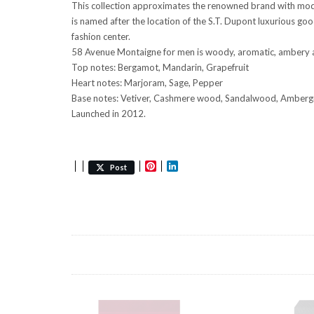
This collection approximates the renowned brand with moder
is named after the location of the S.T. Dupont luxurious go
fashion center.
58 Avenue Montaigne for men is woody, aromatic, ambery a m
Top notes: Bergamot, Mandarin, Grapefruit
Heart notes: Marjoram, Sage, Pepper
Base notes: Vetiver, Cashmere wood, Sandalwood, Amberg
Launched in 2012.
Pinterest
LinkedIn
Post