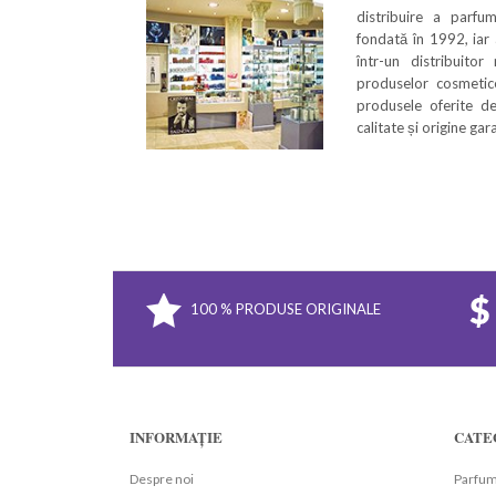
distribuire a parfu
fondată în 1992, iar
într-un distribuitor
produselor cosmetice
produsele oferite de
calitate și origine ga
100 % PRODUSE ORIGINALE
INFORMAȚIE
CATE
Despre noi
Parfum