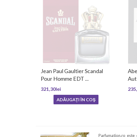
Jean Paul Gaultier Scandal
Abe
Pour Homme EDT ...
Aut
321,30lei
235,
ADĂUGAȚI ÎN COŞ
Parfumation.ro este