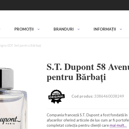
PROMOȚII
BRANDURI
INFORMAȚII
igne EDT 5ml pentru Bărbați
S.T. Dupont 58 Ave
pentru Bărbați
Cod produs:
3386460038249
Compania franceză S.T. Dupont a fost fondată în
afacerilor oferind articole de lux cum ar fi portofel
completat colecția pentru clienții care
mai mult...