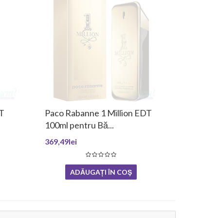
DT
Paco Rabanne 1 Million EDT
100ml pentru Bă...
369,49lei
ADĂUGAȚI ÎN COŞ