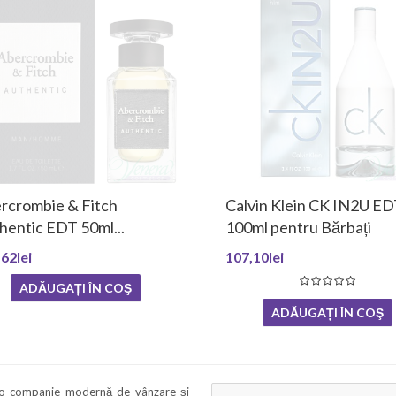
rcrombie & Fitch
Calvin Klein CK IN2U E
hentic EDT 50ml...
100ml pentru Bărbați
62lei
107,10lei
ADĂUGAȚI ÎN COŞ
ADĂUGAȚI ÎN COŞ
 o companie modernă de vânzare și