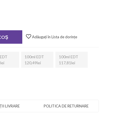
 COŞ
Adăugați în Lista de dorințe
 EDT
100ml EDT
100ml EDT
lei
120,49lei
117,81lei
II LIVRARE
POLITICA DE RETURNARE