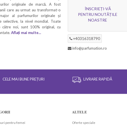
murilor originale de marcă. A fost
ÎNSCRIEȚI-VĂ
 anii care au urmat au transformat-o
PENTRU NOUTĂȚILE
 major al parfumurilor originale și
NOASTRE
 selective, la nivel mondial. Toate
 către noi, sunt 100% original, cu
rantate.
Aflați mai multe...
+40316318790
info@parfumation.ro
CELE MAI BUNE PREȚURI
LIVRARE RAPIDĂ
GORII
ALTELE
uri pentru femei
Oferte speciale