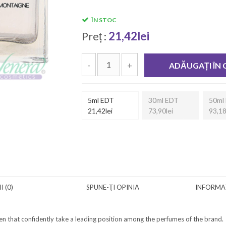
ÎN STOC
Preț :
21,42lei
-
+
ADĂUGAȚI ÎN
5ml EDT
30ml EDT
50ml
21,42lei
73,90lei
93,18
I (0)
SPUNE-ŢI OPINIA
INFORMAȚ
 that confidently take a leading position among the perfumes of the brand.