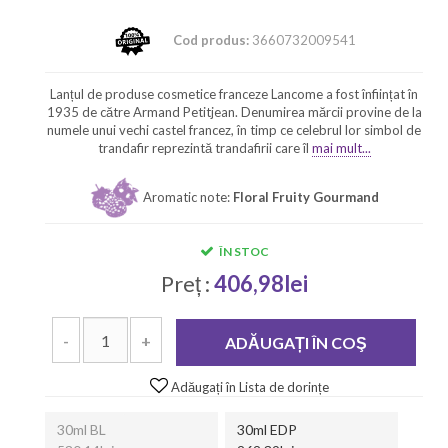
Cod produs:
3660732009541
Lanțul de produse cosmetice franceze Lancome a fost înființat în
1935 de către Armand Petitjean. Denumirea mărcii provine de la
numele unui vechi castel francez, în timp ce celebrul lor simbol de
trandafir reprezintă trandafirii care îl
mai mult...
Aromatic note:
Floral Fruity Gourmand
ÎN STOC
Preț :
406,98lei
-
+
ADĂUGAȚI ÎN COŞ
Adăugați în Lista de dorințe
30ml BL
30ml EDP