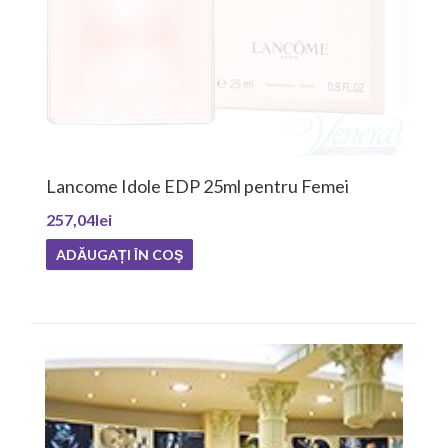
Lancome Idole EDP 25ml pentru Femei
257,04lei
ADĂUGAȚI ÎN COŞ