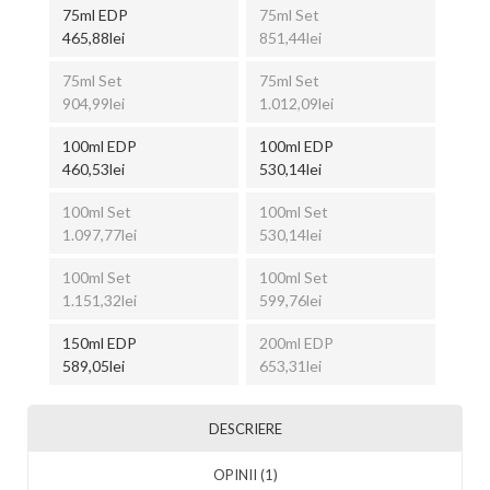
75ml EDP
75ml Set
465,88lei
851,44lei
75ml Set
75ml Set
904,99lei
1.012,09lei
100ml EDP
100ml EDP
460,53lei
530,14lei
100ml Set
100ml Set
1.097,77lei
530,14lei
100ml Set
100ml Set
1.151,32lei
599,76lei
150ml EDP
200ml EDP
589,05lei
653,31lei
DESCRIERE
OPINII (1)