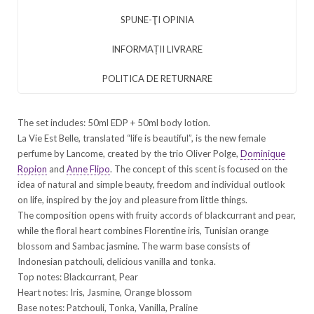
SPUNE-ŢI OPINIA
INFORMAȚII LIVRARE
POLITICA DE RETURNARE
The set includes: 50ml EDP + 50ml body lotion.
La Vie Est Belle, translated “life is beautiful”, is the new female
perfume by Lancome, created by the trio Oliver Polge,
Dominique
Ropion
and
Anne Flipo
. The concept of this scent is focused on the
idea of natural and simple beauty, freedom and individual outlook
on life, inspired by the joy and pleasure from little things.
The composition opens with fruity accords of blackcurrant and pear,
while the floral heart combines Florentine iris, Tunisian orange
blossom and Sambac jasmine. The warm base consists of
Indonesian patchouli, delicious vanilla and tonka.
Top notes: Blackcurrant, Pear
Heart notes: Iris, Jasmine, Orange blossom
Base notes: Patchouli, Tonka, Vanilla, Praline