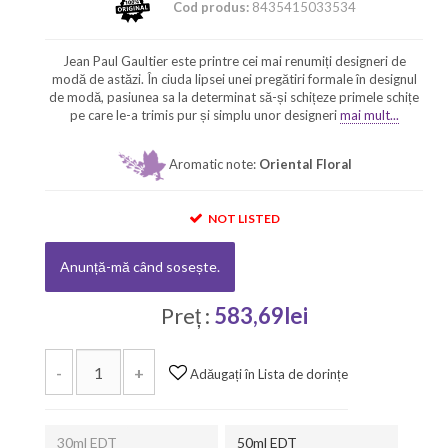
Cod produs:
8435415033534
Jean Paul Gaultier este printre cei mai renumiți designeri de
modă de astăzi. În ciuda lipsei unei pregătiri formale în designul
de modă, pasiunea sa la determinat să-și schițeze primele schițe
pe care le-a trimis pur și simplu unor designeri
mai mult...
Aromatic note:
Oriental Floral
NOT LISTED
Anunță-mă când sosește.
Preț :
583,69lei
-
+
Adăugați în Lista de dorințe
30ml EDT
50ml EDT