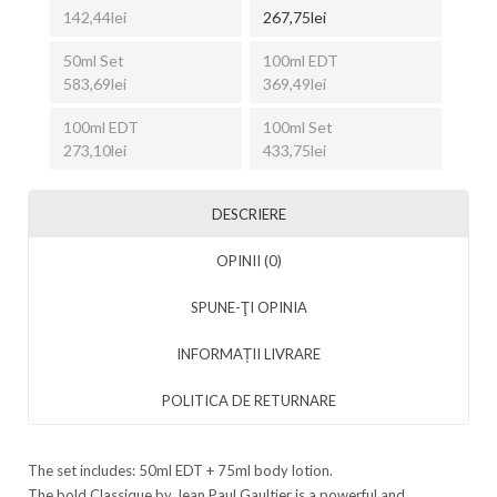
142,44lei
267,75lei
50ml Set
100ml EDT
583,69lei
369,49lei
100ml EDT
100ml Set
273,10lei
433,75lei
DESCRIERE
OPINII (0)
SPUNE-ŢI OPINIA
INFORMAȚII LIVRARE
POLITICA DE RETURNARE
The set includes: 50ml EDT + 75ml body lotion.
The bold Classique by Jean Paul Gaultier is a powerful and