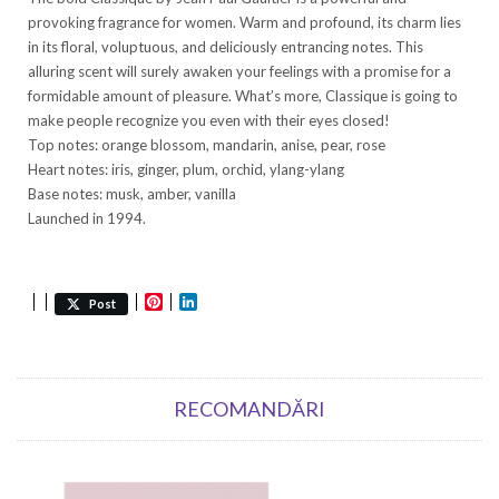
provoking fragrance for women. Warm and profound, its charm lies
in its floral, voluptuous, and deliciously entrancing notes. This
alluring scent will surely awaken your feelings with a promise for a
formidable amount of pleasure. What’s more, Classique is going to
make people recognize you even with their eyes closed!
Top notes: orange blossom, mandarin, anise, pear, rose
Heart notes: iris, ginger, plum, orchid, ylang-ylang
Base notes: musk, amber, vanilla
Launched in 1994.
Pinterest
LinkedIn
Post
RECOMANDĂRI