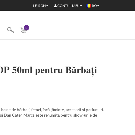
CONTUL MEU
LEI
RON
RO
0
DP 50ml pentru Bărbați
ne de bărbați, femei, încălțăminte, accesorii și parfumuri.
n și Dan Caten.Marca este renumită pentru show-urile de