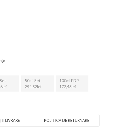
nțe
Set
50ml Set
100ml EDP
6lei
294,52lei
172,43lei
II LIVRARE
POLITICA DE RETURNARE