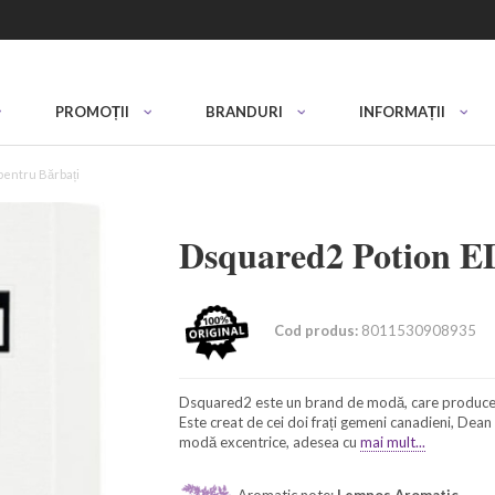
PROMOȚII
BRANDURI
INFORMAȚII
pentru Bărbați
Dsquared2 Potion E
Cod produs:
8011530908935
Dsquared2 este un brand de modă, care produce hai
Este creat de cei doi frați gemeni canadieni, Dea
modă excentrice, adesea cu
mai mult...
Aromatic note:
Lemnos Aromatic