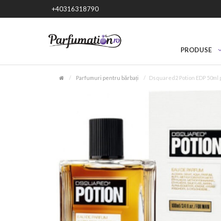
+40316318790
PRODUSE
Parfumuri pentru bărbați
Dsquared2 Potion EDP 50ml 