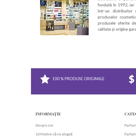
fondată în 1992, iar
într-un distribuitor
produselor cosmetice
produsele oferite de
calitate și origine ga
100 % PRODUSE ORIGINALE
INFORMAȚIE
CATE
Despre noi
Parfum
10 Motive să ne alegeți
Parfumu