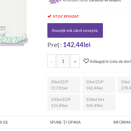
STOC EPUIZAT
Anunță-mă când sosește.
Preț :
142,44lei
-
+
Adăugați în Lista de dori
30ml EDP
50ml EDP
50ml 
117,81lei
142,44lei
278,4
100ml EDP
100ml Set
125,84lei
369,49lei
I (0)
SPUNE-ŢI OPINIA
INFORMAȚ