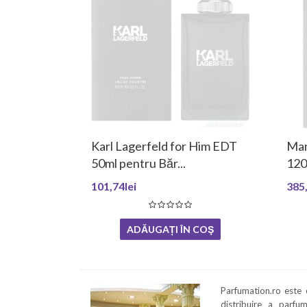
Karl Lagerfeld for Him EDT
Man
50ml pentru Băr...
120
101,74lei
385,
ADĂUGAȚI ÎN COŞ
Parfumation.ro este
distribuire a parfu