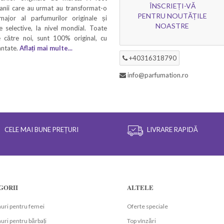
ÎNSCRIEȚI-VĂ
 anii care au urmat au transformat-o
PENTRU NOUTĂȚILE
 major al parfumurilor originale și
NOASTRE
 selective, la nivel mondial. Toate
 către noi, sunt 100% original, cu
rantate.
Aflați mai multe...
+40316318790
info@parfumation.ro
CELE MAI BUNE PREȚURI
LIVRARE RAPIDĂ
GORII
ALTELE
uri pentru femei
Oferte speciale
ri pentru bărbați
Top vînzări