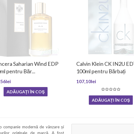
cera Saharian Wind EDP
Calvin Klein CK IN2U E
ml pentru Băr...
100ml pentru Bărbați
56lei
107,10lei
ADĂUGAȚI ÎN COŞ
ADĂUGAȚI ÎN COŞ
 o companie modernă de vânzare și
murilor originale de marcă. A fost