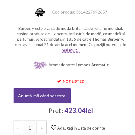
Cod produs:
3614227692657
Burberry este o casă de modă britanică de renume mondial,
creând produse de lux pentru industria de modă, cosmetică și
parfumuri. A fost fondată în 1856 de către Thomas Burberry,
care avea numai 21 de ani la acel moment.Cu poziții puternice în
mai mult...
Aromatic note:
Lemnos Aromatic
NOT LISTED
Anunță-mă când sosește.
Preț :
423,04lei
-
+
Adăugați în Lista de dorințe