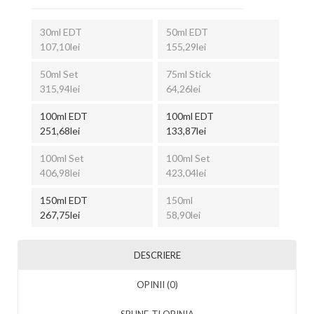
30ml EDT
50ml EDT
107,10lei
155,29lei
50ml Set
75ml Stick
315,94lei
64,26lei
100ml EDT
100ml EDT
251,68lei
133,87lei
100ml Set
100ml Set
406,98lei
423,04lei
150ml EDT
150ml
267,75lei
58,90lei
DESCRIERE
OPINII (0)