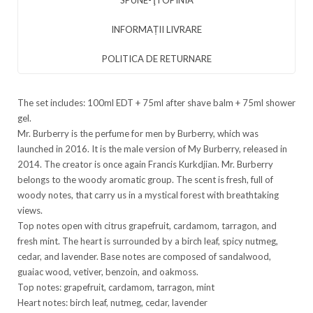
SPUNE-ŢI OPINIA
INFORMAȚII LIVRARE
POLITICA DE RETURNARE
The set includes: 100ml EDT + 75ml after shave balm + 75ml shower
gel.
Mr. Burberry is the perfume for men by Burberry, which was
launched in 2016. It is the male version of My Burberry, released in
2014. The creator is once again Francis Kurkdjian. Mr. Burberry
belongs to the woody aromatic group. The scent is fresh, full of
woody notes, that carry us in a mystical forest with breathtaking
views.
Top notes open with citrus grapefruit, cardamom, tarragon, and
fresh mint. The heart is surrounded by a birch leaf, spicy nutmeg,
cedar, and lavender. Base notes are composed of sandalwood,
guaiac wood, vetiver, benzoin, and oakmoss.
Top notes: grapefruit, cardamom, tarragon, mint
Heart notes: birch leaf, nutmeg, cedar, lavender