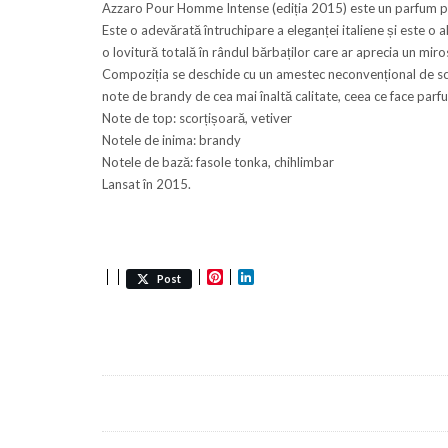
Azzaro Pour Homme Intense (ediția 2015) este un parfum pent
Este o adevărată întruchipare a eleganței italiene și este o 
o lovitură totală în rândul bărbaților care ar aprecia un mi
Compoziția se deschide cu un amestec neconvențional de scorț
note de brandy de cea mai înaltă calitate, ceea ce face parfu
Note de top: scorțișoară, vetiver
Notele de inima: brandy
Notele de bază: fasole tonka, chihlimbar
Lansat în 2015.
Pinterest
LinkedIn
Post