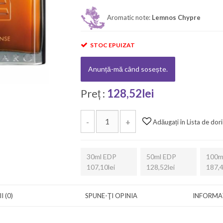
Aromatic note:
Lemnos Chypre
STOC EPUIZAT
Anunță-mă când sosește.
Preț :
128,52lei
-
+
Adăugați în Lista de dori
30ml EDP
50ml EDP
100m
107,10lei
128,52lei
187,4
I (0)
SPUNE-ŢI OPINIA
INFORMAȚ