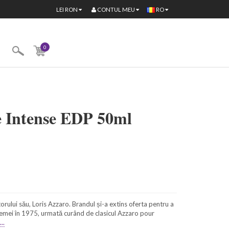
CONTUL MEU
LEI
RON
RO
0
 Intense EDP 50ml
ului său, Loris Azzaro. Brandul și-a extins oferta pentru a
femei în 1975, urmată curând de clasicul Azzaro pour
..