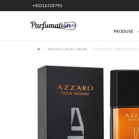
+40316318790
PRODUSE
Parfumuri pentru bărbați
Azzaro Pour Homme Intense 