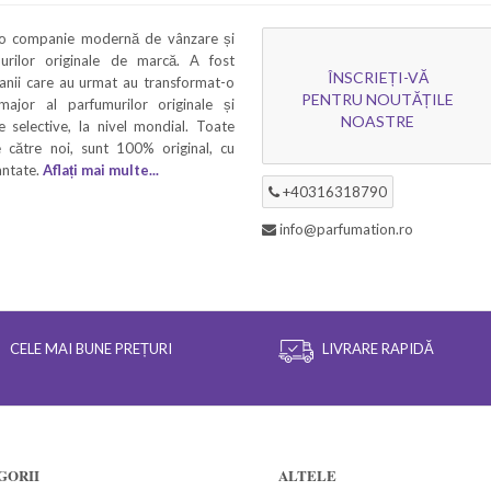
 o companie modernă de vânzare și
murilor originale de marcă. A fost
ÎNSCRIEȚI-VĂ
 anii care au urmat au transformat-o
PENTRU NOUTĂȚILE
 major al parfumurilor originale și
NOASTRE
 selective, la nivel mondial. Toate
 către noi, sunt 100% original, cu
rantate.
Aflați mai multe...
+40316318790
info@parfumation.ro
CELE MAI BUNE PREȚURI
LIVRARE RAPIDĂ
GORII
ALTELE