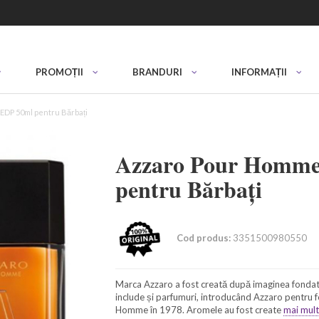
PROMOȚII
BRANDURI
INFORMAȚII
EDP 50ml pentru Bărbați
Azzaro Pour Homme
pentru Bărbați
Cod produs:
3351500980550
Marca Azzaro a fost creată după imaginea fondator
include și parfumuri, introducând Azzaro pentru 
Homme în 1978. Aromele au fost create
mai mult.