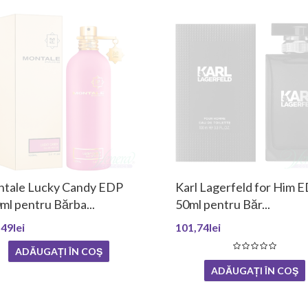
tale Lucky Candy EDP
Karl Lagerfeld for Him 
ml pentru Bărba...
50ml pentru Băr...
49lei
101,74lei
ADĂUGAȚI ÎN COŞ
ADĂUGAȚI ÎN COŞ