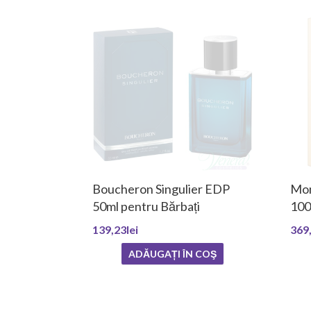
Boucheron Singulier EDP
Mon
50ml pentru Bărbați
100
139,23lei
369,
ADĂUGAȚI ÎN COŞ