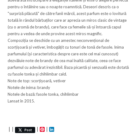
adevărată întruchipare a eleganței italiene și este o alegere perfectă
pentru o întâlnire sau o noapte roamntică. Deseori descris ca o
"surpriză plăcută" de către fanii mărcii, acest parfum este o lovitură
totală în rândul bărbaților care ar aprecia un miros clasic de vintage
(cu o aromă de brandy), care face ca femeile să-și întoarcă capul
pentru a vedea de unde provine acest miros magnific.
Compoziția se deschide cu un amestec neconvențional de
scorțișoară și vetiver, îmbogățit cu tonuri de tonă de fasole. Inima
parfumului (și caracteristica despre care este cel mai cunoscut)
dezvăluie note de brandy de cea mai înaltă calitate, ceea ce face
parfumul cu adevărat irezistibil. Baza picantă și senzuală este dotată
cu fasole tonka și chihlimbar cald.
Note de top: scorțișoară, vetiver
Notele de inima: brandy
Notele de bază: fasole tonka, chihlimbar
Lansat în 2015.
Pinterest
LinkedIn
Post