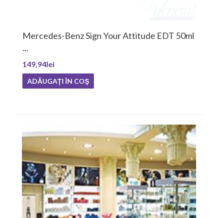
ercedes-Benz Sign Your Attitude EDT 50ml
Mont
.
...
49,94lei
326,6
ADĂUGAȚI ÎN COŞ
ADĂ