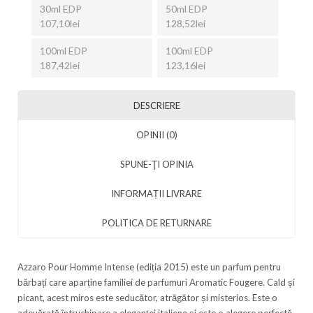
30ml EDP
50ml EDP
107,10lei
128,52lei
100ml EDP
100ml EDP
187,42lei
123,16lei
DESCRIERE
OPINII (0)
SPUNE-ŢI OPINIA
INFORMAȚII LIVRARE
POLITICA DE RETURNARE
Azzaro Pour Homme Intense (ediția 2015) este un parfum pentru
bărbați care aparține familiei de parfumuri Aromatic Fougere. Cald și
picant, acest miros este seducător, atrăgător și misterios. Este o