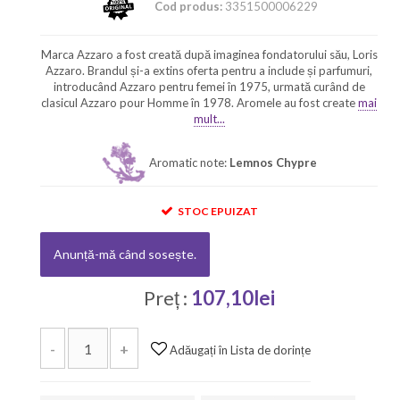
Cod produs:
3351500006229
Marca Azzaro a fost creată după imaginea fondatorului său, Loris
Azzaro. Brandul și-a extins oferta pentru a include și parfumuri,
introducând Azzaro pentru femei în 1975, urmată curând de
clasicul Azzaro pour Homme în 1978. Aromele au fost create
mai
mult...
Aromatic note:
Lemnos Chypre
STOC EPUIZAT
Anunță-mă când sosește.
Preț :
107,10lei
-
+
Adăugați în Lista de dorințe