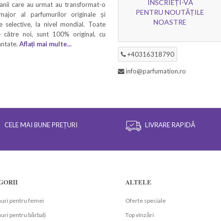
ÎNSCRIEȚI-VĂ
 anii care au urmat au transformat-o
PENTRU NOUTĂȚILE
 major al parfumurilor originale și
NOASTRE
 selective, la nivel mondial. Toate
 către noi, sunt 100% original, cu
rantate.
Aflați mai multe...
+40316318790
info@parfumation.ro
CELE MAI BUNE PREȚURI
LIVRARE RAPIDĂ
GORII
ALTELE
uri pentru femei
Oferte speciale
ri pentru bărbați
Top vînzări