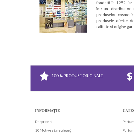
fondată în 1992, iar
într-un distribuitor
produselor cosmetice
produsele oferite de
calitate și origine ga
100 % PRODUSE ORIGINALE
INFORMAȚIE
CATE
Despre noi
Parfum
10 Motive să ne alegeți
Parfumu