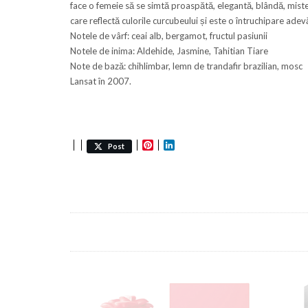
face o femeie să se simtă proaspătă, elegantă, blândă, miste
care reflectă culorile curcubeului și este o întruchipare adevă
Notele de vârf: ceai alb, bergamot, fructul pasiunii
Notele de inima: Aldehide, Jasmine, Tahitian Tiare
Note de bază: chihlimbar, lemn de trandafir brazilian, mosc
Lansat în 2007.
Pinterest
LinkedIn
Post