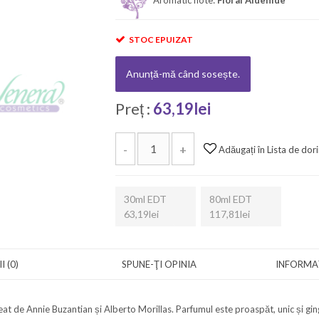
STOC EPUIZAT
Anunță-mă când sosește.
Preț :
63,19lei
-
+
Adăugați în Lista de dori
30ml EDT
80ml EDT
63,19lei
117,81lei
I (0)
SPUNE-ŢI OPINIA
INFORMAȚ
t de Annie Buzantian și Alberto Morillas. Parfumul este proaspăt, unic și ginga