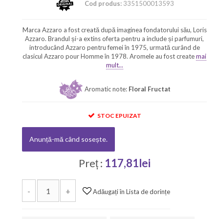
Cod produs:
3351500013593
Marca Azzaro a fost creată după imaginea fondatorului său, Loris
Azzaro. Brandul și-a extins oferta pentru a include și parfumuri,
introducând Azzaro pentru femei în 1975, urmată curând de
clasicul Azzaro pour Homme în 1978. Aromele au fost create
mai
mult...
Aromatic note:
Floral Fructat
STOC EPUIZAT
Anunță-mă când sosește.
Preț :
117,81lei
-
+
Adăugați în Lista de dorințe