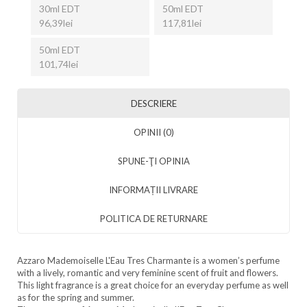
30ml EDT
50ml EDT
96,39lei
117,81lei
50ml EDT
101,74lei
DESCRIERE
OPINII (0)
SPUNE-ŢI OPINIA
INFORMAȚII LIVRARE
POLITICA DE RETURNARE
Azzaro Mademoiselle L'Eau Tres Charmante is a women’s perfume
with a lively, romantic and very feminine scent of fruit and flowers.
This light fragrance is a great choice for an everyday perfume as well
as for the spring and summer.