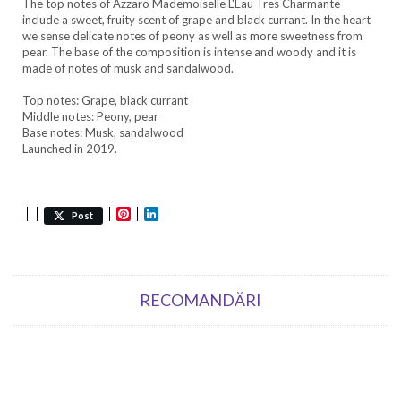
The top notes of Azzaro Mademoiselle L'Eau Tres Charmante
include a sweet, fruity scent of grape and black currant. In the heart
we sense delicate notes of peony as well as more sweetness from
pear. The base of the composition is intense and woody and it is
made of notes of musk and sandalwood.
Top notes: Grape, black currant
Middle notes: Peony, pear
Base notes: Musk, sandalwood
Launched in 2019.
Pinterest
LinkedIn
Post
RECOMANDĂRI